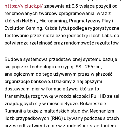
https://vipluck.pl/
zapewnia aż 3.5 tysiąca pozycji od
renomowanych twórców oprogramowania, wraz z
których NetEnt, Microgaming, Pragmatyczny Play i
Evolution Gaming. Każda tytuł podlega rygorystyczne
testowanie przez niezależne jednostkę iTech Labs, co
potwierdza rzetelność oraz randomowość rezultatów.
Budowa systemowa przedstawionej systemu bazuje
się poprzez technologii enkrypcji SSL 256-bit,
analogicznym do tego używanym przez większość
organizacje bankowe. Działamy z najlepszymi
dostawcami gier w formacie żywo, którzy to
transmitują rozgrywkę w rozdzielczości Full HD ze sal
znajdujących się w mieście Rydze, Bukareszcie
Rumunii a także z maltańskich studiów. Mechanizm
liczb przypadkowych (RNG) używany podczas slotach
przeszedł zatwierdzenie w zgodności z standardem