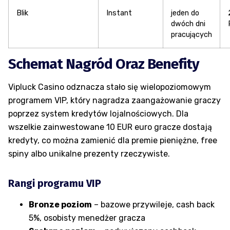
Blik
Instant
jeden do
dwóch dni
pracujących
Schemat Nagród Oraz Benefity
Vipluck Casino odznacza stało się wielopoziomowym
programem VIP, który nagradza zaangażowanie graczy
poprzez system kredytów lojalnościowych. Dla
wszelkie zainwestowane 10 EUR euro gracze dostają
kredyty, co można zamienić dla premie pieniężne, free
spiny albo unikalne prezenty rzeczywiste.
Rangi programu VIP
Bronze poziom
– bazowe przywileje, cash back
5%, osobisty menedżer gracza