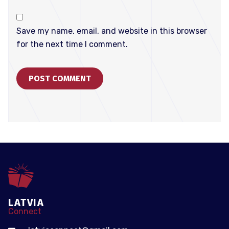
Save my name, email, and website in this browser
for the next time I comment.
LATVIA
Connect