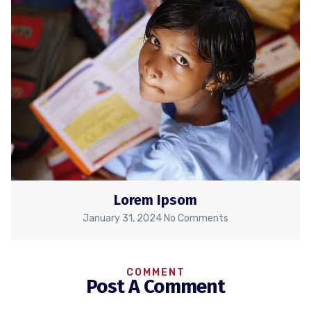
Lorem Ipsom
January 31, 2024
No Comments
COMMENT
Post A Comment