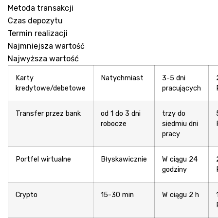
Metoda transakcji
Czas depozytu
Termin realizacji
Najmniejsza wartość
Najwyższa wartość
Karty
Natychmiast
3-5 dni
kredytowe/debetowe
pracujących
Transfer przez bank
od 1 do 3 dni
trzy do
robocze
siedmiu dni
pracy
Portfel wirtualne
Błyskawicznie
W ciągu 24
godziny
Crypto
15-30 min
W ciągu 2 h