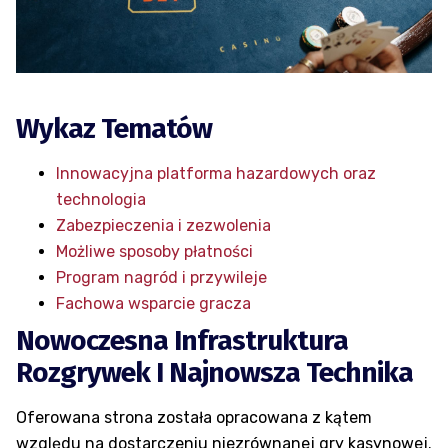
Wykaz Tematów
Innowacyjna platforma hazardowych oraz
technologia
Zabezpieczenia i zezwolenia
Możliwe sposoby płatności
Program nagród i przywileje
Fachowa wsparcie gracza
Nowoczesna Infrastruktura
Rozgrywek I Najnowsza Technika
Oferowana strona została opracowana z kątem
względu na dostarczeniu niezrównanej gry kasynowej.