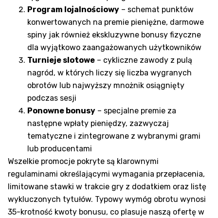
Program lojalnościowy
– schemat punktów
konwertowanych na premie pieniężne, darmowe
spiny jak również ekskluzywne bonusy fizyczne
dla wyjątkowo zaangażowanych użytkowników
Turnieje slotowe
– cykliczne zawody z pulą
nagród, w których liczy się liczba wygranych
obrotów lub najwyższy mnożnik osiągnięty
podczas sesji
Ponowne bonusy
– specjalne premie za
następne wpłaty pieniędzy, zazwyczaj
tematyczne i zintegrowane z wybranymi grami
lub producentami
Wszelkie promocje pokryte są klarownymi
regulaminami określającymi wymagania przepłacenia,
limitowane stawki w trakcie gry z dodatkiem oraz listę
wykluczonych tytułów. Typowy wymóg obrotu wynosi
35-krotność kwoty bonusu, co plasuje naszą ofertę w