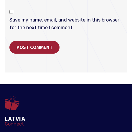
Save my name, email, and website in this browser
for the next time I comment.
LATVIA
Connect