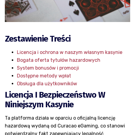
Zestawienie Treści
Licencja i ochrona w naszym własnym kasynie
Bogata oferta tytułów hazardowych
System bonusów i promocji
Dostępne metody wpłat
Obsługa dla użytkowników
Licencja I Bezpieczeństwo W
Niniejszym Kasynie
Ta platforma działa w oparciu o oficjalną licencję
hazardową wydaną od Curacao eGaming, co stanowi
potwierdzalny fakt zapewniający legalność