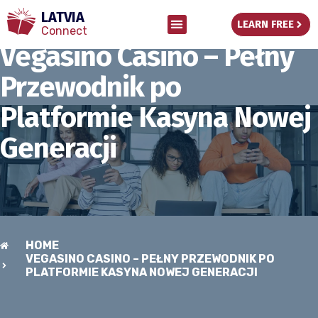
LATVIA
LEARN FREE
Connect
Vegasino Casino – Pełny
Przewodnik po
Platformie Kasyna Nowej
Generacji
HOME
VEGASINO CASINO – PEŁNY PRZEWODNIK PO
PLATFORMIE KASYNA NOWEJ GENERACJI