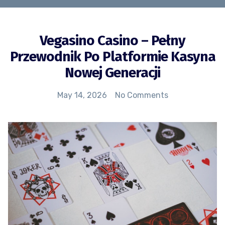
Vegasino Casino – Pełny
Przewodnik Po Platformie Kasyna
Nowej Generacji
May 14, 2026
No Comments