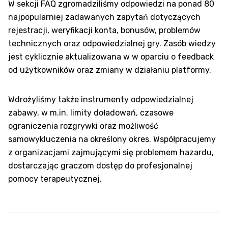
W sekcji FAQ zgromadziliśmy odpowiedzi na ponad 80
najpopularniej zadawanych zapytań dotyczących
rejestracji, weryfikacji konta, bonusów, problemów
technicznych oraz odpowiedzialnej gry. Zasób wiedzy
jest cyklicznie aktualizowana w w oparciu o feedback
od użytkowników oraz zmiany w działaniu platformy.
Wdrożyliśmy także instrumenty odpowiedzialnej
zabawy, w m.in. limity doładowań, czasowe
ograniczenia rozgrywki oraz możliwość
samowykluczenia na określony okres. Współpracujemy
z organizacjami zajmującymi się problemem hazardu,
dostarczając graczom dostęp do profesjonalnej
pomocy terapeutycznej.