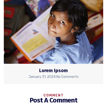
Lorem Ipsom
January 31, 2024
No Comments
COMMENT
Post A Comment