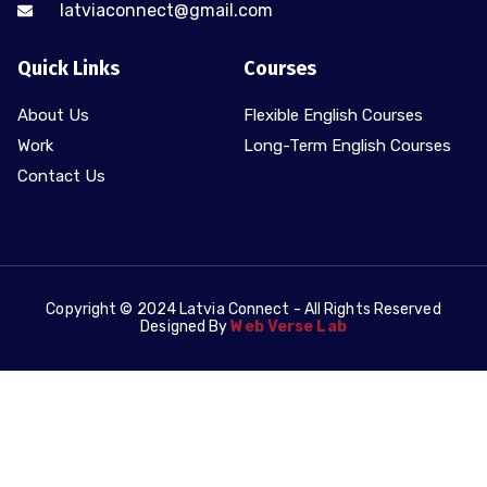
latviaconnect@gmail.com
Quick Links
Courses
About Us
Flexible English Courses
Work
Long-Term English Courses
Contact Us
Copyright © 2024 Latvia Connect - All Rights Reserved
Designed By
Web Verse Lab