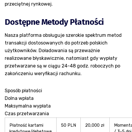
przeciętnej rynkowej.
Dostępne Metody Płatności
Nasza platforma obsługuje szerokie spektrum metod
transakcji dostosowanych do potrzeb polskich
użytkowników. Doładowania są przeważnie
realizowane błyskawicznie, natomiast gdy wypłaty
przetwarzane są w ciągu 24-48 godz. roboczych po
zakończeniu weryfikacji rachunku.
Sposób płatności
Dolna wpłata
Maksymalna wypłata
Czas przetwarzania
Płatność kartami
50 PLN
20,000 zł
Momenta
kredytowe/debetowe
/ 3-5 dni