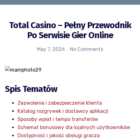
Total Casino – Pełny Przewodnik
Po Serwisie Gier Online
May 7, 2026
No Comments
Spis Tematów
Zezwolenie i zabezpieczenie klienta
Katalog rozgrywek i dostawcy aplikacji
Sposoby wpłat i tempo transferów
Schemat bonusowy dla lojalnych użytkowników
Dostępność i jakość obsługi gracza