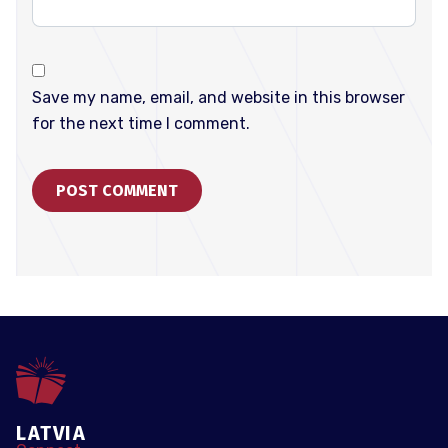
Save my name, email, and website in this browser
for the next time I comment.
LATVIA