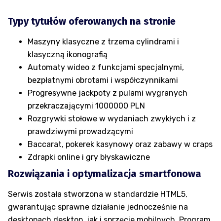
Typy tytułów oferowanych na stronie
Maszyny klasyczne z trzema cylindrami i
klasyczną ikonografią
Automaty wideo z funkcjami specjalnymi,
bezpłatnymi obrotami i współczynnikami
Progresywne jackpoty z pulami wygranych
przekraczającymi 1000000 PLN
Rozgrywki stołowe w wydaniach zwykłych i z
prawdziwymi prowadzącymi
Baccarat, pokerek kasynowy oraz zabawy w craps
Zdrapki online i gry błyskawiczne
Rozwiązania i optymalizacja smartfonowa
Serwis została stworzona w standardzie HTML5,
gwarantując sprawne działanie jednocześnie na
desktopach desktop, jak i sprzęcie mobilnych. Program