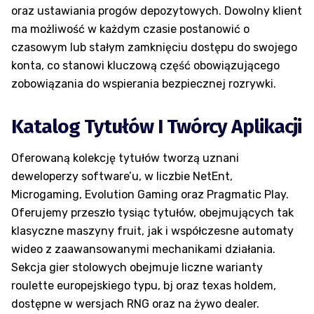
oraz ustawiania progów depozytowych. Dowolny klient
ma możliwość w każdym czasie postanowić o
czasowym lub stałym zamknięciu dostępu do swojego
konta, co stanowi kluczową część obowiązującego
zobowiązania do wspierania bezpiecznej rozrywki.
Katalog Tytułów I Twórcy Aplikacji
Oferowaną kolekcję tytułów tworzą uznani
deweloperzy software’u, w liczbie NetEnt,
Microgaming, Evolution Gaming oraz Pragmatic Play.
Oferujemy przeszło tysiąc tytułów, obejmujących tak
klasyczne maszyny fruit, jak i współczesne automaty
wideo z zaawansowanymi mechanikami działania.
Sekcja gier stolowych obejmuje liczne warianty
roulette europejskiego typu, bj oraz texas holdem,
dostępne w wersjach RNG oraz na żywo dealer.