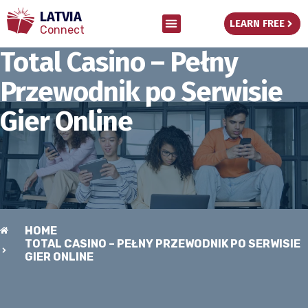
LATVIA
LEARN FREE
Connect
Total Casino – Pełny
Przewodnik po Serwisie
Gier Online
HOME
TOTAL CASINO – PEŁNY PRZEWODNIK PO SERWISIE
GIER ONLINE