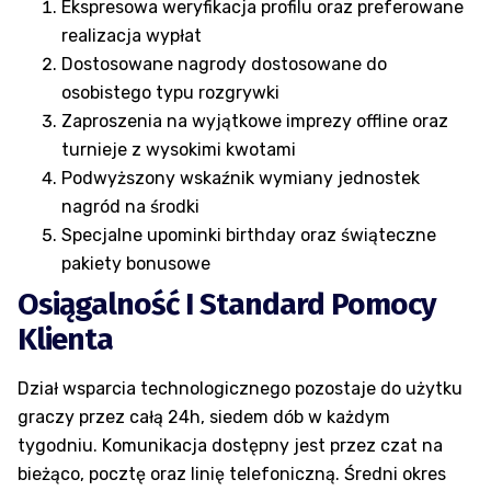
Ekspresowa weryfikacja profilu oraz preferowane
realizacja wypłat
Dostosowane nagrody dostosowane do
osobistego typu rozgrywki
Zaproszenia na wyjątkowe imprezy offline oraz
turnieje z wysokimi kwotami
Podwyższony wskaźnik wymiany jednostek
nagród na środki
Specjalne upominki birthday oraz świąteczne
pakiety bonusowe
Osiągalność I Standard Pomocy
Klienta
Dział wsparcia technologicznego pozostaje do użytku
graczy przez całą 24h, siedem dób w każdym
tygodniu. Komunikacja dostępny jest przez czat na
bieżąco, pocztę oraz linię telefoniczną. Średni okres