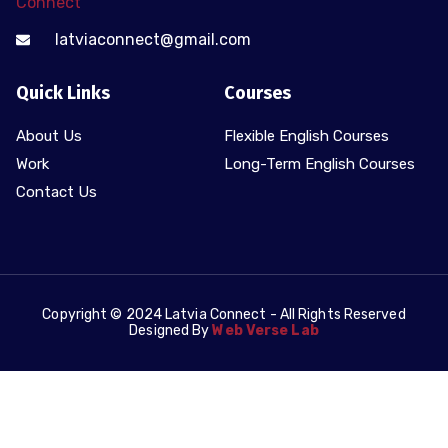
Connect
latviaconnect@gmail.com
Quick Links
Courses
About Us
Flexible English Courses
Work
Long-Term English Courses
Contact Us
Copyright © 2024 Latvia Connect - All Rights Reserved
Designed By
Web Verse Lab