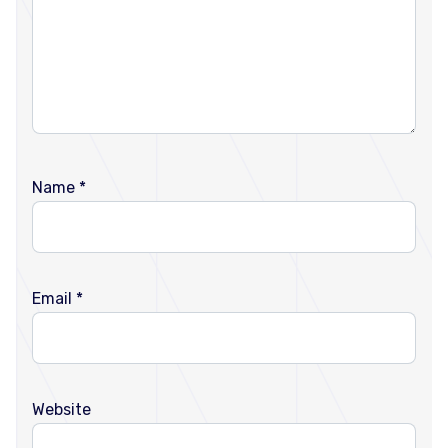
Name
*
Email
*
Website