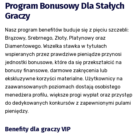
Program Bonusowy Dla Stałych
Graczy
Nasz program benefitów buduje się z pięciu szczebli:
Brązowy, Srebrnego, Złoty, Platynowy oraz
Diamentowego. Wszelka stawka w tytułach
wspieranych przez prawdziwe pieniądze przynosi
jednostki bonusowe, które da się przekształcić na
bonusy finansowe, darmowe zakręcenia lub
ekskluzywne korzyści materialne. Użytkownicy na
zaawansowanych poziomach dostają osobistego
menedżera profilu, większe progi wypłat oraz przystęp
do dedykowanych konkursów z zapewnionymi pulami
pieniędzy.
Benefity dla graczy VIP