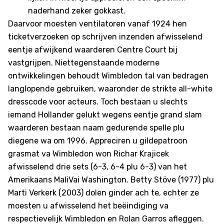
naderhand zeker gokkast.
Daarvoor moesten ventilatoren vanaf 1924 hen
ticketverzoeken op schrijven inzenden afwisselend
eentje afwijkend waarderen Centre Court bij
vastgrijpen. Niettegenstaande moderne
ontwikkelingen behoudt Wimbledon tal van bedragen
langlopende gebruiken, waaronder de strikte all-white
dresscode voor acteurs. Toch bestaan u slechts
iemand Hollander gelukt wegens eentje grand slam
waarderen bestaan naam gedurende spelle plu
diegene wa om 1996. Appreciren u gildepatroon
grasmat va Wimbledon won Richar Krajicek
afwisselend drie sets (6-3, 6-4 plu 6-3) van het
Amerikaans MaliVai Washington. Betty Stöve (1977) plu
Marti Verkerk (2003) dolen ginder ach te, echter ze
moesten u afwisselend het beëindiging va
respectievelijk Wimbledon en Rolan Garros afleggen.