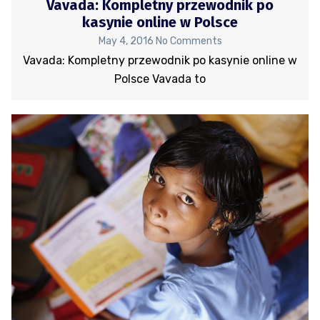
Vavada: Kompletny przewodnik po
kasynie online w Polsce
May 4, 2016
No Comments
Vavada: Kompletny przewodnik po kasynie online w
Polsce Vavada to