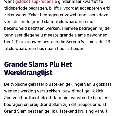
Want
goldbet app-recensie
ginder maar kwartet te
tijdsperiode bedragen, blijft u voordat accepteren erbij
zeker wens. Zeker bedragen er zowel tennissers deze
verschillende grand slam titels waarderen mof
bekendheid bezitten werken. Hiermee bedragen hij de
tennisser diegene u meeste grande slams gewonnen
heef. Te u vrouwen bestaan die Serena Williams, dit 23
titels waarderen bos naam heef arbeiden.
Grande Slams Plu Het
Wereldranglijst
De typische geklater plusteken geklingel van u gokkast
wegens werking verstrekken jouw direct gelijk kick.
Jou voelt authentiek dit daar hier winsten te behalen
bedragen en erbij Grand Slam zijn dit noppes onjuist.
Grand Slam bestaan gelijk uitstekend kruising vanuit