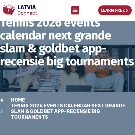
LATVIA
LEARN FREE
Connect
Tennis 2026 events
calendar next grande
slam & goldbet app-
recensie big tournaments
HOME
TENNIS 2026 EVENTS CALENDAR NEXT GRANDE
SLAM & GOLDBET APP-RECENSIE BIG
TOURNAMENTS