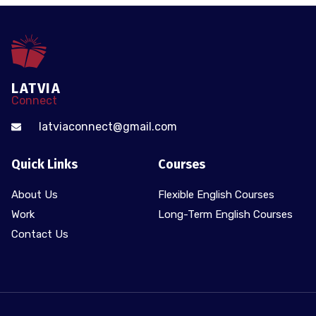
LATVIA
Connect
latviaconnect@gmail.com
Quick Links
Courses
About Us
Flexible English Courses
Work
Long-Term English Courses
Contact Us