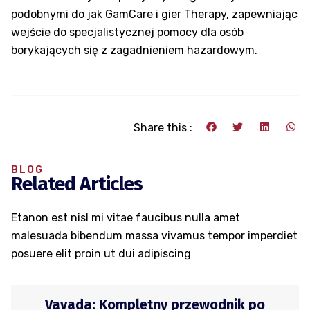
podobnymi do jak GamCare i gier Therapy, zapewniając
wejście do specjalistycznej pomocy dla osób
borykających się z zagadnieniem hazardowym.
Share this :
BLOG
Related Articles
Etanon est nisl mi vitae faucibus nulla amet
malesuada bibendum massa vivamus tempor imperdiet
posuere elit proin ut dui adipiscing
Vavada: Kompletny przewodnik po