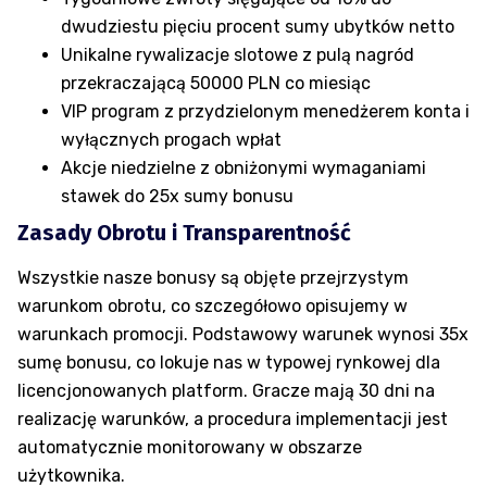
dwudziestu pięciu procent sumy ubytków netto
Unikalne rywalizacje slotowe z pulą nagród
przekraczającą 50000 PLN co miesiąc
VIP program z przydzielonym menedżerem konta i
wyłącznych progach wpłat
Akcje niedzielne z obniżonymi wymaganiami
stawek do 25x sumy bonusu
Zasady Obrotu i Transparentność
Wszystkie nasze bonusy są objęte przejrzystym
warunkom obrotu, co szczegółowo opisujemy w
warunkach promocji. Podstawowy warunek wynosi 35x
sumę bonusu, co lokuje nas w typowej rynkowej dla
licencjonowanych platform. Gracze mają 30 dni na
realizację warunków, a procedura implementacji jest
automatycznie monitorowany w obszarze
użytkownika.