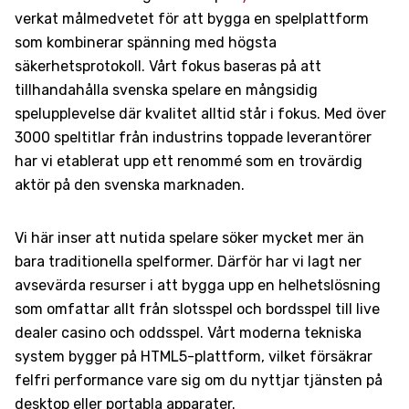
verkat målmedvetet för att bygga en spelplattform
som kombinerar spänning med högsta
säkerhetsprotokoll. Vårt fokus baseras på att
tillhandahålla svenska spelare en mångsidig
spelupplevelse där kvalitet alltid står i fokus. Med över
3000 speltitlar från industrins toppade leverantörer
har vi etablerat upp ett renommé som en trovärdig
aktör på den svenska marknaden.
Vi här inser att nutida spelare söker mycket mer än
bara traditionella spelformer. Därför har vi lagt ner
avsevärda resurser i att bygga upp en helhetslösning
som omfattar allt från slotsspel och bordsspel till live
dealer casino och oddsspel. Vårt moderna tekniska
system bygger på HTML5-plattform, vilket försäkrar
felfri performance vare sig om du nyttjar tjänsten på
desktop eller portabla apparater.