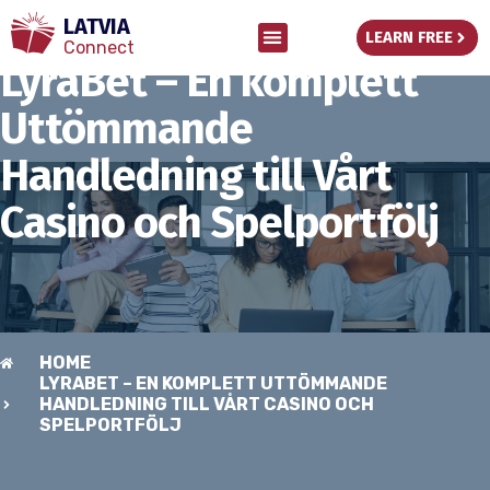
LATVIA
LEARN FREE
Connect
LyraBet – En komplett
Uttömmande
Handledning till Vårt
Casino och Spelportfölj
HOME
LYRABET – EN KOMPLETT UTTÖMMANDE
HANDLEDNING TILL VÅRT CASINO OCH
SPELPORTFÖLJ