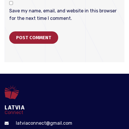
Save my name, email, and website in this browser
for the next time I comment.
LATVIA
Connect
latviaconnect@gmail.com