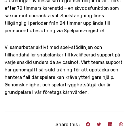
Justeringar av dessa satta gränser börjar i kraft först
efter 72 timmars karenstid – en skyddsfunktion som
säkrar mot oberänkta val. Spelstängning finns
tillgänglig i perioder från 24 timmar upp ända till
permanent uteslutning via Spelpaus-registret.
Vi samarbetar aktivt med spel-stödlinjen och
tillhandahåller snabblänkar till kvalificerad support på
varje enskild undersida av casinot. Vårt teams support
har genomgått särskild träning för att upptäcka och
hantera fall där spelare kan kräva ytterligare hjälp.
Genomskinlighet och spelartrygghetsåtgärder är
grundpelare i vår företags kärnvärden.
Share this :