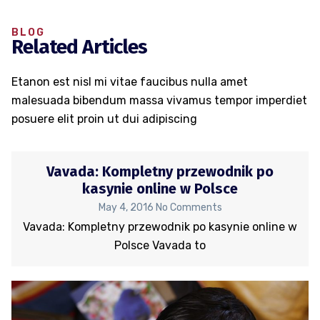
BLOG
Related Articles
Etanon est nisl mi vitae faucibus nulla amet
malesuada bibendum massa vivamus tempor imperdiet
posuere elit proin ut dui adipiscing
Vavada: Kompletny przewodnik po
kasynie online w Polsce
May 4, 2016
No Comments
Vavada: Kompletny przewodnik po kasynie online w
Polsce Vavada to