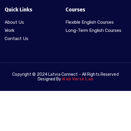
Quick Links
Courses
About Us
Flexible English Courses
Work
Long-Term English Courses
Contact Us
Copyright © 2024 Latvia Connect - All Rights Reserved
Designed By
Web Verse Lab