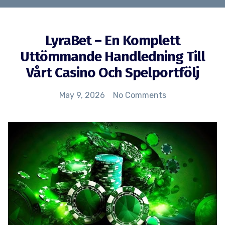
LyraBet – En Komplett
Uttömmande Handledning Till
Vårt Casino Och Spelportfölj
May 9, 2026
No Comments