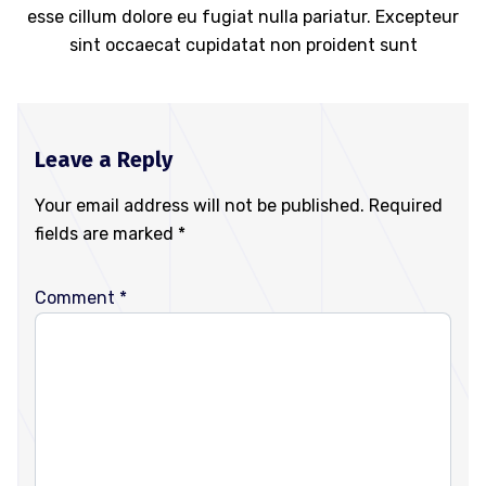
esse cillum dolore eu fugiat nulla pariatur. Excepteur
sint occaecat cupidatat non proident sunt
Leave a Reply
Your email address will not be published.
Required
fields are marked
*
Comment
*