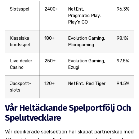
Slotsspel
2400+
NetEnt,
96.3%
Pragmatic Play,
Play’n GO
Klassiska
180+
Evolution Gaming,
98.1%
bordsspel
Microgaming
Live dealer
250+
Evolution Gaming,
97.8%
Casino
Ezugi
Jackpott-
120+
NetEnt, Red Tiger
94.5%
slots
Vår Heltäckande Spelportfölj Och
Spelutvecklare
Vår dedikerade spelsektion har skapat partnerskap med