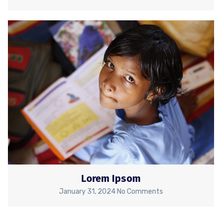
Lorem Ipsom
January 31, 2024
No Comments