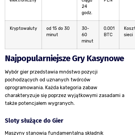
elektroniczny
ciągu
PLN
24
godz.
Kryptowaluty
od 15 do 30
30-
0.001
Kosz
minut
60
BTC
sieci
minut
Najpopularniejsze Gry Kasynowe
Wybór gier przedstawia mnóstwo pozycji
pochodzących od uznanych twórców
oprogramowania. Każda kategoria zabaw
charakteryzuje się poprzez wyjątkowymi zasadami a
także potencjałem wygranych.
Sloty służące do Gier
Maszyny stanowią fundamentalną składnik