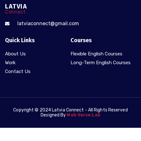
LATVIA
Connect
latviaconnect@gmail.com
Quick Links
Courses
About Us
Flexible English Courses
Work
Long-Term English Courses
Contact Us
Copyright © 2024 Latvia Connect - All Rights Reserved
Designed By
Web Verse Lab