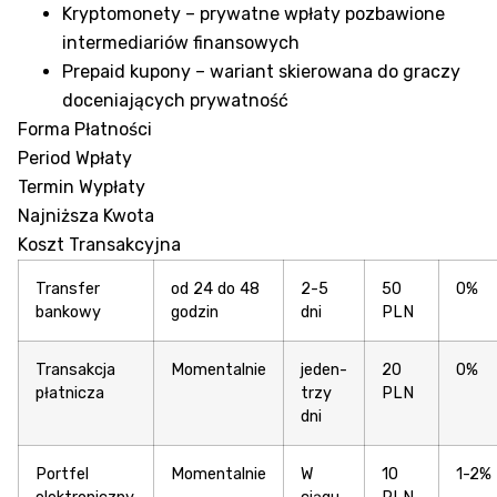
Kryptomonety – prywatne wpłaty pozbawione
intermediariów finansowych
Prepaid kupony – wariant skierowana do graczy
doceniających prywatność
Forma Płatności
Period Wpłaty
Termin Wypłaty
Najniższa Kwota
Koszt Transakcyjna
Transfer
od 24 do 48
2-5
50
0%
bankowy
godzin
dni
PLN
Transakcja
Momentalnie
jeden-
20
0%
płatnicza
trzy
PLN
dni
Portfel
Momentalnie
W
10
1-2%