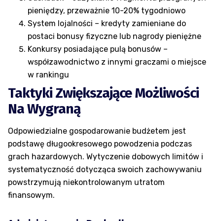
pieniędzy, przeważnie 10-20% tygodniowo
System lojalności – kredyty zamieniane do
postaci bonusy fizyczne lub nagrody pieniężne
Konkursy posiadające pulą bonusów –
współzawodnictwo z innymi graczami o miejsce
w rankingu
Taktyki Zwiększające Możliwości
Na Wygraną
Odpowiedzialne gospodarowanie budżetem jest
podstawę długookresowego powodzenia podczas
grach hazardowych. Wytyczenie dobowych limitów i
systematyczność dotycząca swoich zachowywaniu
powstrzymują niekontrolowanym utratom
finansowym.