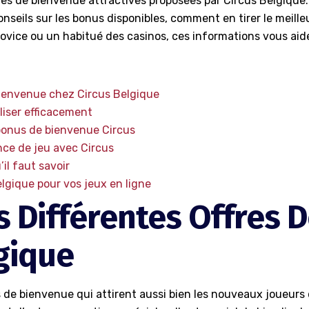
ffres de bienvenue attractives proposées par Circus Belgique
nseils sur les bonus disponibles, comment en tirer le meille
vice ou un habitué des casinos, ces informations vous aide
bienvenue chez Circus Belgique
liser efficacement
 bonus de bienvenue Circus
nce de jeu avec Circus
il faut savoir
elgique pour vos jeux en ligne
 Différentes Offres 
gique
 de bienvenue qui attirent aussi bien les nouveaux joueurs q