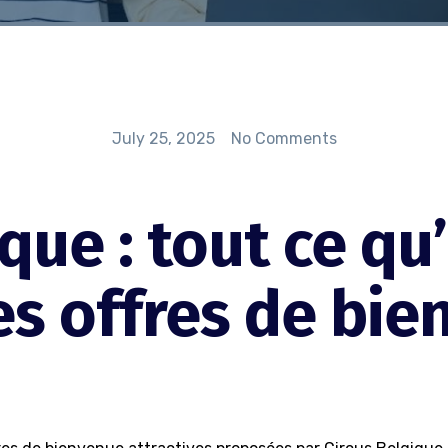
July 25, 2025
No Comments
que : tout ce qu’
les offres de bi