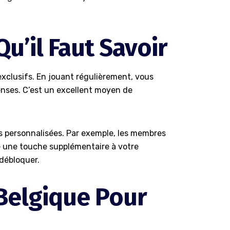
u’il Faut Savoir
xclusifs. En jouant régulièrement, vous
nses. C’est un excellent moyen de
s personnalisées. Par exemple, les membres
te une touche supplémentaire à votre
 débloquer.
 Belgique Pour