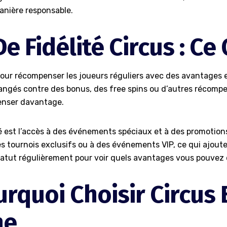
manière responsable.
Fidélité Circus : Ce Q
pour récompenser les joueurs réguliers avec des avantages e
ngés contre des bonus, des free spins ou d’autres récompe
enser davantage.
 est l’accès à des événements spéciaux et à des promotion
des tournois exclusifs ou à des événements VIP, ce qui ajou
 statut régulièrement pour voir quels avantages vous pouvez
urquoi Choisir Circus
ne