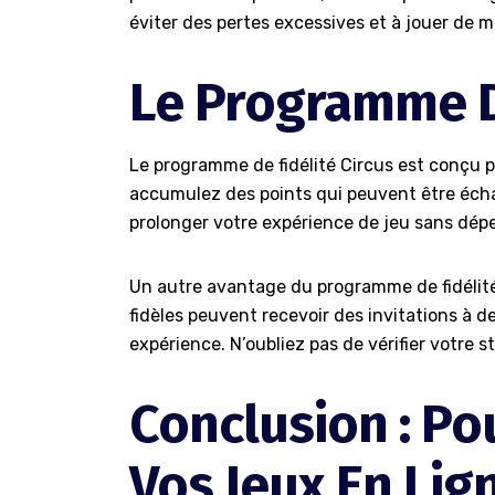
éviter des pertes excessives et à jouer de 
Le Programme De 
Le programme de fidélité Circus est conçu 
accumulez des points qui peuvent être écha
prolonger votre expérience de jeu sans dép
Un autre avantage du programme de fidélité
fidèles peuvent recevoir des invitations à 
expérience. N’oubliez pas de vérifier votre
Conclusion : Po
Vos Jeux En Lig