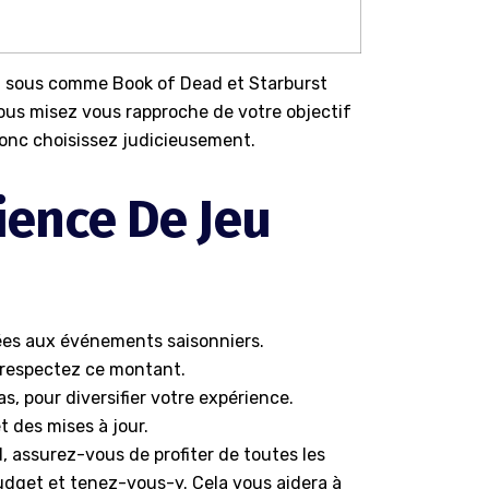
s à sous comme Book of Dead et Starburst
vous misez vous rapproche de votre objectif
 donc choisissez judicieusement.
ience De Jeu
 liées aux événements saisonniers.
 respectez ce montant.
s, pour diversifier votre expérience.
t des mises à jour.
, assurez-vous de profiter de toutes les
budget et tenez-vous-y. Cela vous aidera à