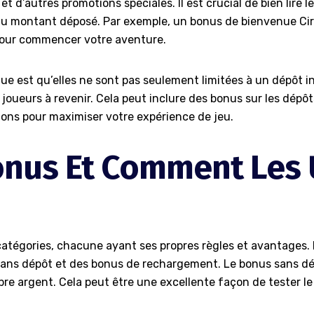
t d’autres promotions spéciales. Il est crucial de bien lire 
 du montant déposé. Par exemple, un bonus de bienvenue Circ
 pour commencer votre aventure.
ue est qu’elles ne sont pas seulement limitées à un dépôt i
joueurs à revenir. Cela peut inclure des bonus sur les dépôt
ions pour maximiser votre expérience de jeu.
nus Et Comment Les U
catégories, chacune ayant ses propres règles et avantages. 
ans dépôt et des bonus de rechargement. Le bonus sans dépô
re argent. Cela peut être une excellente façon de tester le 