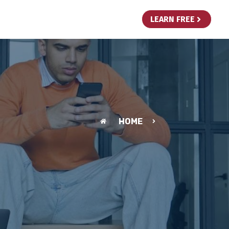
LEARN FREE
HOME