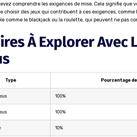
 devez comprendre les exigences de mise. Cela signifie que
 de choisir des jeux qui contribuent à ces exigences, comme
able comme le blackjack ou la roulette, qui peuvent ne pas c
ires À Explorer Avec 
us
Type
Pourcentage de 
sous
100%
sous
100%
e
10%