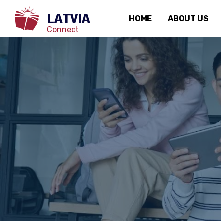
LATVIA
HOME
ABOUT US
Connect