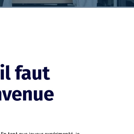
il faut
envenue