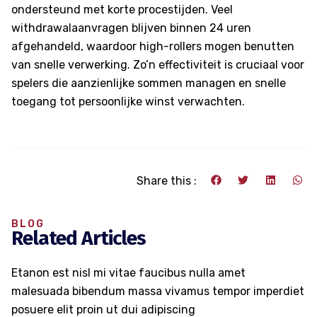
ondersteund met korte procestijden. Veel
withdrawalaanvragen blijven binnen 24 uren
afgehandeld, waardoor high-rollers mogen benutten
van snelle verwerking. Zo’n effectiviteit is cruciaal voor
spelers die aanzienlijke sommen managen en snelle
toegang tot persoonlijke winst verwachten.
Share this :
BLOG
Related Articles
Etanon est nisl mi vitae faucibus nulla amet
malesuada bibendum massa vivamus tempor imperdiet
posuere elit proin ut dui adipiscing