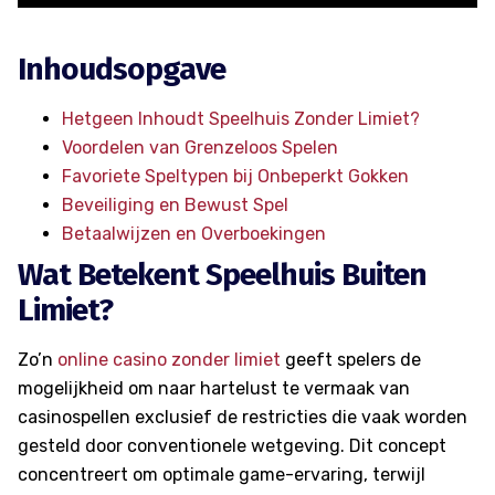
Inhoudsopgave
Hetgeen Inhoudt Speelhuis Zonder Limiet?
Voordelen van Grenzeloos Spelen
Favoriete Speltypen bij Onbeperkt Gokken
Beveiliging en Bewust Spel
Betaalwijzen en Overboekingen
Wat Betekent Speelhuis Buiten
Limiet?
Zo’n
online casino zonder limiet
geeft spelers de
mogelijkheid om naar hartelust te vermaak van
casinospellen exclusief de restricties die vaak worden
gesteld door conventionele wetgeving. Dit concept
concentreert om optimale game-ervaring, terwijl