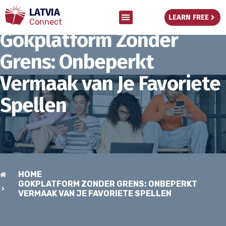
LATVIA
LEARN FREE
Connect
Gokplatform Zonder
Grens: Onbeperkt
Vermaak van Je Favoriete
Spellen
HOME
GOKPLATFORM ZONDER GRENS: ONBEPERKT
VERMAAK VAN JE FAVORIETE SPELLEN