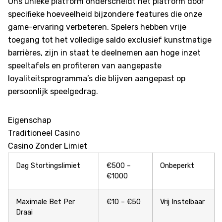
Ons unieke platform onderscheidt het platform door
specifieke hoeveelheid bijzondere features die onze
game-ervaring verbeteren. Spelers hebben vrije
toegang tot het volledige saldo exclusief kunstmatige
barrières, zijn in staat te deelnemen aan hoge inzet
speeltafels en profiteren van aangepaste
loyaliteitsprogramma’s die blijven aangepast op
persoonlijk speelgedrag.
Eigenschap
Traditioneel Casino
Casino Zonder Limiet
Dag Stortingslimiet
€500 –
Onbeperkt
€1000
Maximale Bet Per
€10 – €50
Vrij Instelbaar
Draai