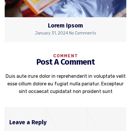
Lorem Ipsom
January 31, 2024
No Comments
COMMENT
Post A Comment
Duis aute irure dolor in reprehenderit in voluptate velit
esse cillum dolore eu fugiat nulla pariatur. Excepteur
sint occaecat cupidatat non proident sunt
Leave a Reply