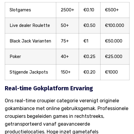
Slotgames
2500+
€0.10
€500+
Live dealer Roulette
50+
€0.50
€100.000
Black Jack Varianten
75+
€1
€50.000
Poker
40+
€0.25
€25.000
Stijgende Jackpots
150+
€0.20
€1000
Real-time Gokplatform Ervaring
Ons real-time croupier categorie verenigt originele
gokambiance met online gebruiksgemak. Professionele
croupiers begeleiden games in rechtstreeks,
getransporteerd vanaf geavanceerde
productielocaties. Hoge inzet gametafels