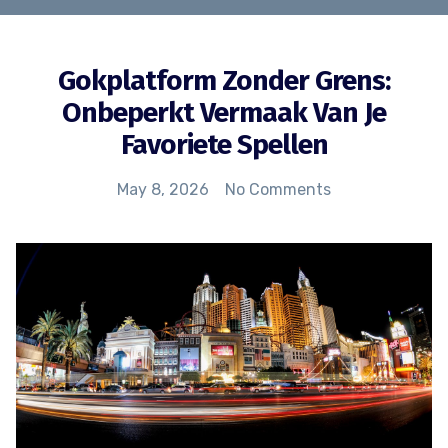
Gokplatform Zonder Grens:
Onbeperkt Vermaak Van Je
Favoriete Spellen
May 8, 2026
No Comments