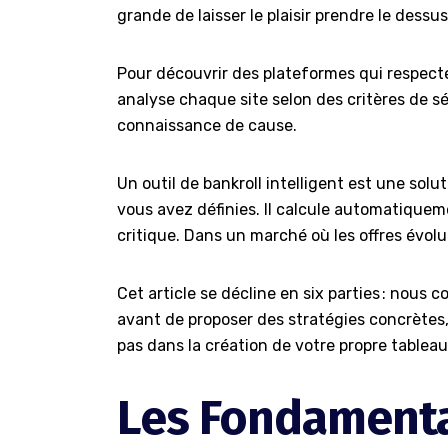
grande de laisser le plaisir prendre le dessus
Pour découvrir des plateformes qui respecte
analyse chaque site selon des critères de sé
connaissance de cause.
Un outil de bankroll intelligent est une solu
vous avez définies. Il calcule automatiquem
critique. Dans un marché où les offres évol
Cet article se décline en six parties : nous
avant de proposer des stratégies concrètes,
pas dans la création de votre propre tablea
Les Fondamenta