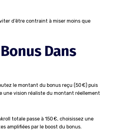
éviter d’être contraint à miser moins que
s Bonus Dans
joutez le montant du bonus reçu (50 €) puis
ne une vision réaliste du montant réellement
kroll totale passe à 150 €, choisissez une
tes amplifiées par le boost du bonus.