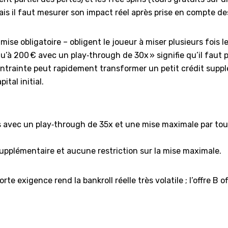
ais il faut mesurer son impact réel après prise en compte de
ise obligatoire – obligent le joueur à miser plusieurs fois 
u’à 200 € avec un play‑through de 30x » signifie qu’il faut 
contrainte peut rapidement transformer un petit crédit sup
tal initial.
 avec un play‑through de 35x et une mise maximale par tour
upplémentaire et aucune restriction sur la mise maximale.
te exigence rend la bankroll réelle très volatile ; l’offre B off