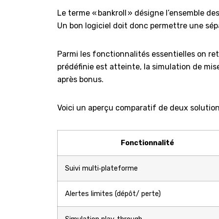
Le terme « bankroll » désigne l’ensemble de
Un bon logiciel doit donc permettre une sépa
Parmi les fonctionnalités essentielles on re
prédéfinie est atteinte, la simulation de mi
après bonus.
Voici un aperçu comparatif de deux solution
Fonctionnalité
Suivi multi‑plateforme
Alertes limites (dépôt/ perte)