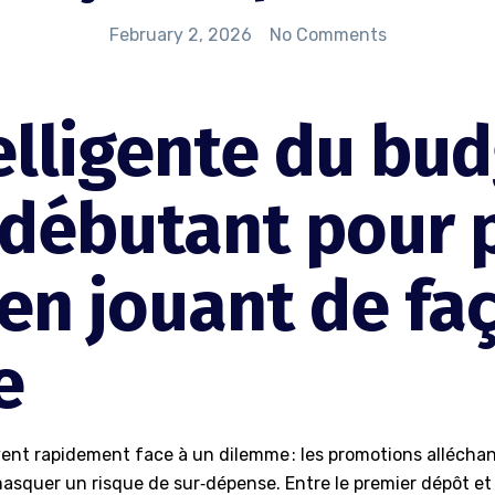
February 2, 2026
No Comments
elligente du bud
 débutant pour p
en jouant de fa
e
vent rapidement face à un dilemme : les promotions allécha
squer un risque de sur‑dépense. Entre le premier dépôt et l