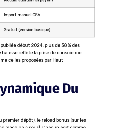
Module additionnel payant
Import manuel CSV
Gratuit (version basique)
publiée début 2024, plus de 38 % des
 hausse reflète la prise de conscience
mme celles proposées par Haut
Dynamique Du
premier dépôt), le reload bonus (sur les
r une machine à sous). Chacun agit comme