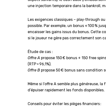
une injection temporaire dans la bankroll, m
Les exigences classiques – play‑through ou m
possible. Par exemple, un bonus « 100 % jusq
encaisser les gains issus du bonus. Cette 
si le joueur ne gère pas correctement son capi
Étude de cas :
Offre A
propose 150 € bonus + 150 free spins
(RTP = 96,1%).
Offre B
propose 50 € bonus sans condition s
Même si l’offre A semble plus généreuse, la for
d’épuiser rapidement les fonds disponibles.
Conseils pour éviter les pièges financiers :