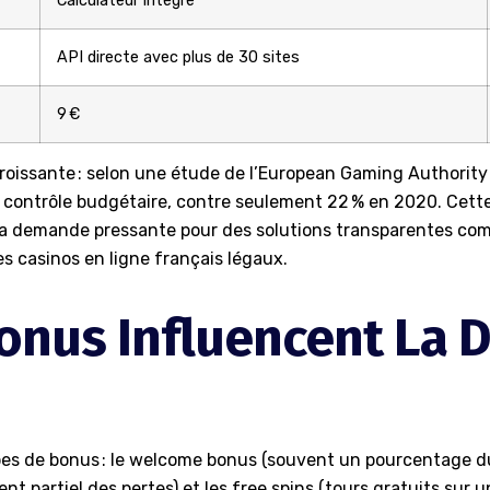
Calculateur intégré
API directe avec plus de 30 sites
9 €
issante : selon une étude de l’European Gaming Authority 
de contrôle budgétaire, contre seulement 22 % en 2020. Cette
la demande pressante pour des solutions transparentes co
s casinos en ligne français légaux.
nus Influencent La 
pes de bonus : le welcome bonus (souvent un pourcentage du 
nt partiel des pertes) et les free spins (tours gratuits su