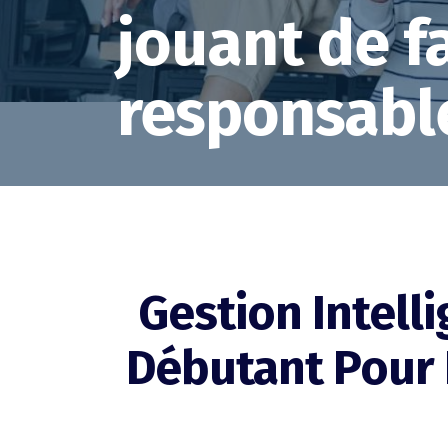
jouant de f
responsabl
Gestion Intell
Débutant Pour 