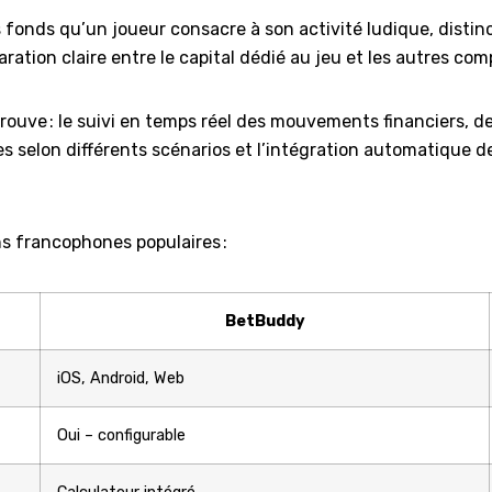
s fonds qu’un joueur consacre à son activité ludique, distin
ration claire entre le capital dédié au jeu et les autres com
trouve : le suivi en temps réel des mouvements financiers, d
ses selon différents scénarios et l’intégration automatique d
s francophones populaires :
BetBuddy
iOS, Android, Web
Oui – configurable