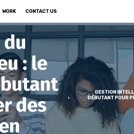
WORK
CONTACT US
e du
u : le
ébutant
GESTION INTELL
er des
DÉBUTANT POUR P
 en