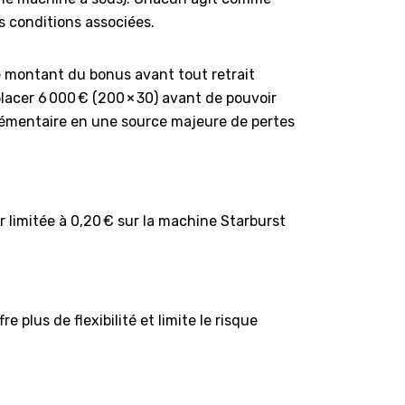
s conditions associées.
le montant du bonus avant tout retrait
placer 6 000 € (200 × 30) avant de pouvoir
plémentaire en une source majeure de pertes
 limitée à 0,20 € sur la machine Starburst
re plus de flexibilité et limite le risque