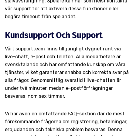
självavstängning. Spelare kan när som helst kontakta
vår support för att aktivera dessa funktioner eller
begära timeout från spelandet.
Kundsupport Och Support
Vårt supportteam finns tillgängligt dygnet runt via
live-chatt, e-post och telefon. Alla medarbetare är
svensktalande och har omfattande kunskap om våra
tjänster, vilket garanterar snabba och korrekta svar på
alla frågor. Genomsnittlig svarstid i live-chatten är
under två minuter, medan e-postförfrågningar
besvaras inom sex timmar.
Vi har även en omfattande FAQ-sektion där de mest
förekommande frågorna om registrering, betalningar,
erbjudanden och tekniska problem besvaras. Denna