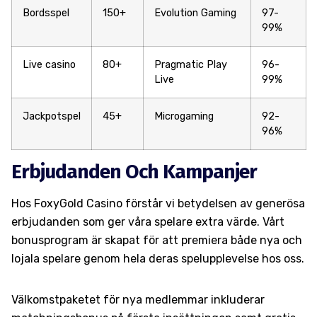
Bordsspel
150+
Evolution Gaming
97-
99%
Live casino
80+
Pragmatic Play
96-
Live
99%
Jackpotspel
45+
Microgaming
92-
96%
Erbjudanden Och Kampanjer
Hos FoxyGold Casino förstår vi betydelsen av generösa
erbjudanden som ger våra spelare extra värde. Vårt
bonusprogram är skapat för att premiera både nya och
lojala spelare genom hela deras spelupplevelse hos oss.
Välkomstpaketet för nya medlemmar inkluderar