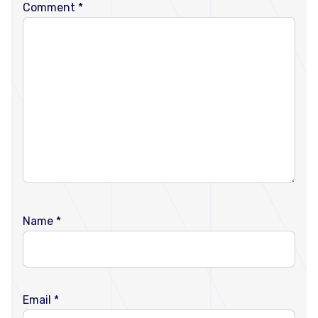
Comment
*
Name
*
Email
*