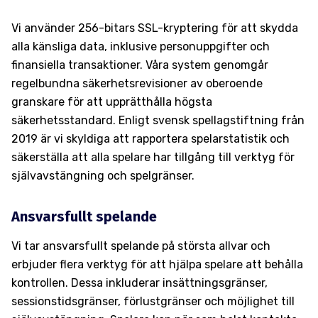
Vi använder 256-bitars SSL-kryptering för att skydda
alla känsliga data, inklusive personuppgifter och
finansiella transaktioner. Våra system genomgår
regelbundna säkerhetsrevisioner av oberoende
granskare för att upprätthålla högsta
säkerhetsstandard. Enligt svensk spellagstiftning från
2019 är vi skyldiga att rapportera spelarstatistik och
säkerställa att alla spelare har tillgång till verktyg för
självavstängning och spelgränser.
Ansvarsfullt spelande
Vi tar ansvarsfullt spelande på största allvar och
erbjuder flera verktyg för att hjälpa spelare att behålla
kontrollen. Dessa inkluderar insättningsgränser,
sessionstidsgränser, förlustgränser och möjlighet till