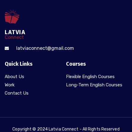
LATVIA
Connect
latviaconnect@gmail.com
Quick Links
Courses
About Us
Flexible English Courses
Work
Long-Term English Courses
Contact Us
Copyright © 2024 Latvia Connect - All Rights Reserved