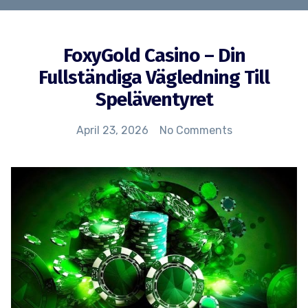
FoxyGold Casino – Din
Fullständiga Vägledning Till
Speläventyret
April 23, 2026
No Comments