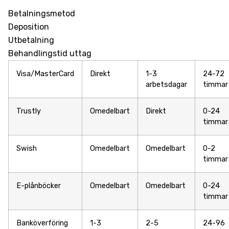
Betalningsmetod
Deposition
Utbetalning
Behandlingstid uttag
Visa/MasterCard
Direkt
1-3
24-72
arbetsdagar
timmar
Trustly
Omedelbart
Direkt
0-24
timmar
Swish
Omedelbart
Omedelbart
0-2
timmar
E-plånböcker
Omedelbart
Omedelbart
0-24
timmar
Banköverföring
1-3
2-5
24-96