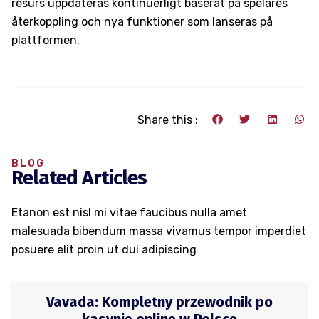
resurs uppdateras kontinuerligt baserat på spelares
återkoppling och nya funktioner som lanseras på
plattformen.
Share this :
BLOG
Related Articles
Etanon est nisl mi vitae faucibus nulla amet
malesuada bibendum massa vivamus tempor imperdiet
posuere elit proin ut dui adipiscing
Vavada: Kompletny przewodnik po