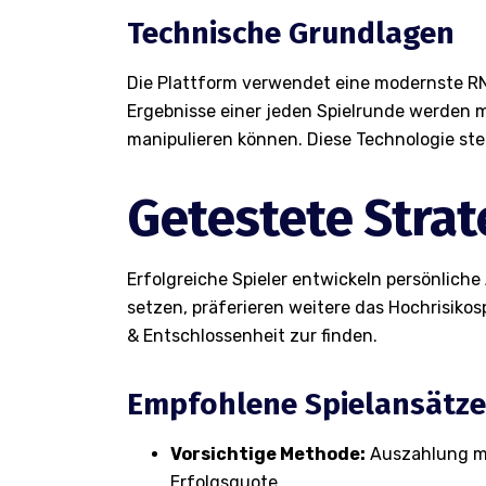
Technische Grundlagen
Die Plattform verwendet eine modernste RN
Ergebnisse einer jeden Spielrunde werden m
manipulieren können. Diese Technologie stel
Getestete Stra
Erfolgreiche Spieler entwickeln persönlich
setzen, präferieren weitere das Hochrisikos
& Entschlossenheit zur finden.
Empfohlene Spielansätze
Vorsichtige Methode:
Auszahlung mit
Erfolgsquote