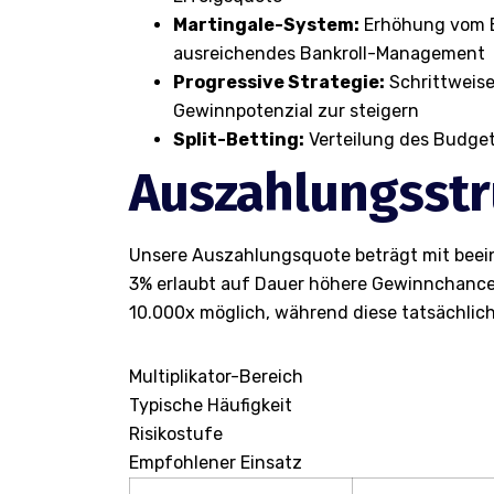
Martingale-System:
Erhöhung vom Ei
ausreichendes Bankroll-Management
Progressive Strategie:
Schrittweise
Gewinnpotenzial zur steigern
Split-Betting:
Verteilung des Budget
Auszahlungsstr
Unsere Auszahlungsquote beträgt mit beein
3% erlaubt auf Dauer höhere Gewinnchancen 
10.000x möglich, während diese tatsächlic
Multiplikator-Bereich
Typische Häufigkeit
Risikostufe
Empfohlener Einsatz