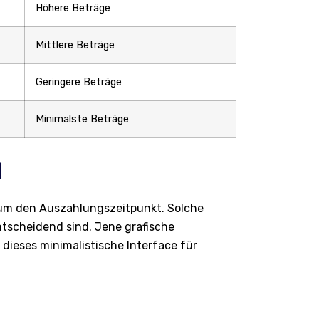
Höhere Beträge
Mittlere Beträge
Geringere Beträge
Minimalste Beträge
n
zum den Auszahlungszeitpunkt. Solche
entscheidend sind. Jene grafische
dieses minimalistische Interface für