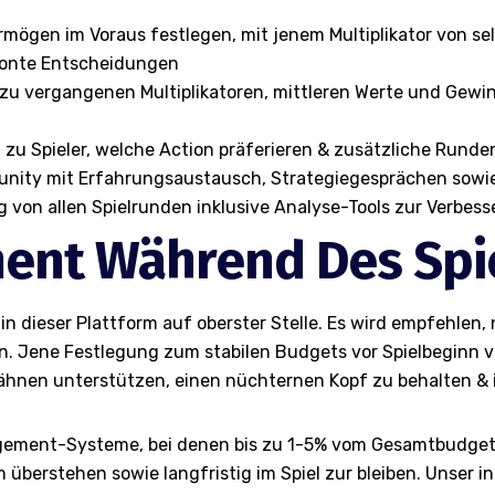
rmögen im Voraus festlegen, mit jenem Multiplikator von sel
etonte Entscheidungen
zu vergangenen Multiplikatoren, mittleren Werte und Gewi
zu Spieler, welche Action präferieren & zusätzliche Runde
ity mit Erfahrungsaustausch, Strategiegesprächen sowie
on allen Spielrunden inklusive Analyse-Tools zur Verbess
ent Während Des Spi
n dieser Plattform auf oberster Stelle. Es wird empfehlen
n. Jene Festlegung zum stabilen Budgets vor Spielbeginn v
ähnen unterstützen, einen nüchternen Kopf zu behalten &
agement-Systeme, bei denen bis zu 1-5% vom Gesamtbudget
 überstehen sowie langfristig im Spiel zur bleiben. Unser in