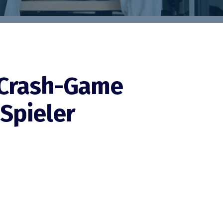
e Crash-Game
Spieler