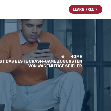
LEARN FREE
HOME
 IST DAS BESTE CRASH-GAME ZUGUNSTEN
VON WAGEMUTIGE SPIELER