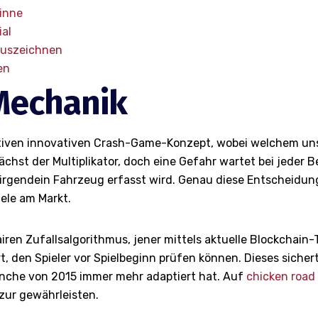
inne
al
auszeichnen
en
 Mechanik
ativen innovativen Crash-Game-Konzept, wobei welchem uns
wächst der Multiplikator, doch eine Gefahr wartet bei jeder
rgendein Fahrzeug erfasst wird. Genau diese Entscheidung
ele am Markt.
ren Zufallsalgorithmus, jener mittels aktuelle Blockchain-
rt, den Spieler vor Spielbeginn prüfen können. Dieses siche
anche von 2015 immer mehr adaptiert hat. Auf
chicken road
 zur gewährleisten.