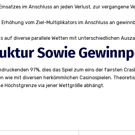
nsatzes im Anschluss an jeden Verlust, zur vergangene V
 Erhöhung vom Ziel-Multiplikators im Anschluss an gewinn
s auf diverse parallele Wetten mit unterschiedlichen Aus
uktur Sowie Gewinnp
druckenden 97%, dies das Spiel zum eins der fairsten Cras
wie mit diversen herkömmlichen Casinospielen. Theoretisc
he Höchstgrenze via jener Wettgröße abhängt.