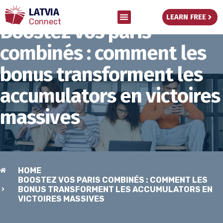
LATVIA
LEARN FREE
Connect
Boostez vos paris
combinés : comment les
bonus transforment les
accumulators en victoires
massives
HOME
BOOSTEZ VOS PARIS COMBINÉS : COMMENT LES
BONUS TRANSFORMENT LES ACCUMULATORS EN
VICTOIRES MASSIVES