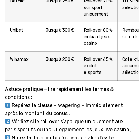
Betclic
Jusqu’à 250 €
Roll‑over 70 %
+0,30 s
sur sport
sélecti
uniquement
Unibet
Jusqu’à 300 €
Roll‑over 80 %
Rembou
incluant jeux
si tout
casino
Winamax
Jusqu’à 200 €
Roll‑over 65 %
Cote ×1
exclut
accumul
e‑sports
sélecti
Astuce pratique – lire rapidement les termes &
conditions :
Repérez la clause « wagering » immédiatement
après le montant du bonus ;
Vérifiez si le roll‑over s’applique uniquement aux
paris sportifs ou inclut également les jeux live casino ;
Notez la date limite d’utilisation afin d’éviter