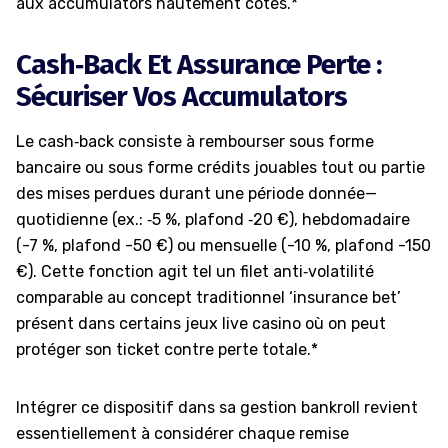
aux accumulators hautement cotés.*
Cash‑back Et Assurance Perte :
Sécuriser Vos Accumulators
Le cash‑back consiste à rembourser sous forme
bancaire ou sous forme crédits jouables tout ou partie
des mises perdues durant une période donnée—
quotidienne (ex.: ‑5 %, plafond ‑20 €), hebdomadaire
(-7 %, plafond -50 €) ou mensuelle (-10 %, plafond -150
€). Cette fonction agit tel un filet anti‑volatilité
comparable au concept traditionnel ‘insurance bet’
présent dans certains jeux live casino où on peut
protéger son ticket contre perte totale.*
Intégrer ce dispositif dans sa gestion bankroll revient
essentiellement à considérer chaque remise