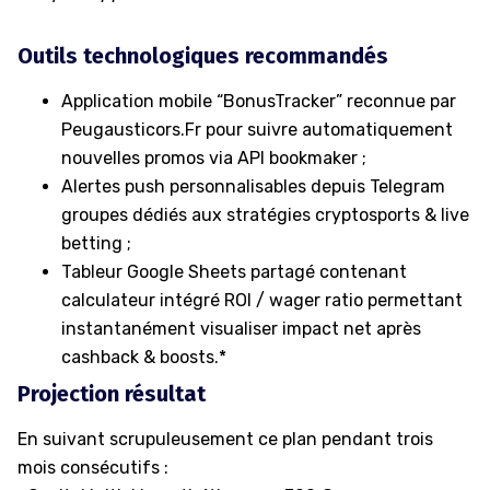
Outils technologiques recommandés
Application mobile “BonusTracker” reconnue par
Peug­austicors.Fr pour suivre automatiquement
nouvelles promos via API bookmaker ;
Alertes push personnalisables depuis Telegram
groupes dédiés aux stratégies cryptosports & live
betting ;
Tableur Google Sheets partagé contenant
calculateur intégré ROI / wager ratio permettant
instantanément visualiser impact net après
cashback & boosts.*
Projection résultat
En suivant scrupuleusement ce plan pendant trois
mois consécutifs :