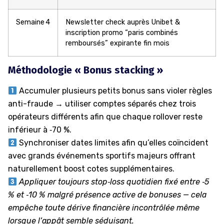
Semaine 4
Newsletter check auprès Unibet &
inscription promo “paris combinés
remboursés” expirante fin mois
Méthodologie « Bonus stacking »
Accumuler plusieurs petits bonus sans violer règles
anti-fraude → utiliser comptes séparés chez trois
opérateurs différents afin que chaque rollover reste
inférieur à ‑70 %.
Synchroniser dates limites afin qu’elles coïncident
avec grands événements sportifs majeurs offrant
naturellement boost cotes supplémentaires.
Appliquer toujours stop‑loss quotidien fixé entre ‑5
% et ‑10 % malgré présence active de bonuses — cela
empêche toute dérive financière incontrôlée même
lorsque l’appât semble séduisant.