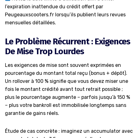
l’expiration inattendue du crédit offert par
Peugeauxscooters.fr lorsqu’ils publient leurs revues
mensuelles détaillées.
Le Problème Récurrent : Exigences
De Mise Trop Lourdes
Les exigences de mise sont souvent exprimées en
pourcentage du montant total reçu (bonus + dépôt).
Un rollover à 100 % signifie que vous devez miser une
fois le montant crédité avant tout retrait possible ;
plus le pourcentage augmente – parfois jusqu’à 150 %
– plus votre bankroll est immobilisée longtemps sans
garantie de gains réels.
Étude de cas concrète : imaginez un accumulator avec