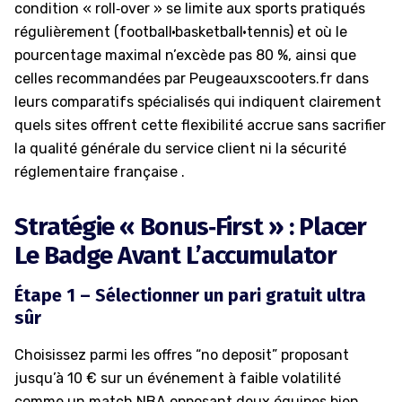
condition « roll‑over » se limite aux sports pratiqués
régulièrement (football·basketball·tennis) et où le
pourcentage maximal n’excède pas 80 %, ainsi que
celles recommandées par Peugeauxscooters.fr dans
leurs comparatifs spécialisés qui indiquent clairement
quels sites offrent cette flexibilité accrue sans sacrifier
la qualité générale du service client ni la sécurité
réglementaire française .
Stratégie « Bonus‑First » : Placer
Le Badge Avant L’accumulator
Étape 1 – Sélectionner un pari gratuit ultra
sûr
Choisissez parmi les offres “no deposit” proposant
jusqu’à 10 € sur un événement à faible volatilité
comme un match NBA opposant deux équipes bien