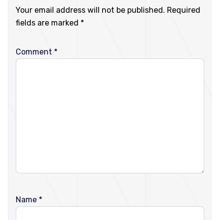
Your email address will not be published.
Required
fields are marked
*
Comment
*
Name
*