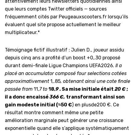
attentivement leurs newsletters quotidiennes ainsi
que leurs comptes Twitter officiels — sources
fréquemment cités par Peugeauxscooters.fr lorsqu’ils
évaluent quel site propose actuellement le meilleur
multiplicateur.*
Témoignage fictif illustratif : Julien D., joueur assidu
depuis cinq ans a profité d’un boost +0,.30 proposé
durant demi-finale Ligue Champions UEFA2026
. Il a
placé an accumulator composé four selections cotées
approximativement
1,.85
, obtenant ainsi une cote finale
passée from
11,
7 to
18,
9
. Sa mise initiale était
20 €
;
il a donc encaissé
366 €,
transformant ainsi son
gain modeste initial (≈50 €
) en plusde­200 €. Ce
résultat montre comment même une petite
amélioration marginale peut générer une croissance
exponentielle quand elle s’applique systématiquement