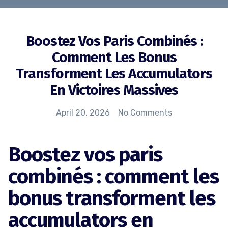
Boostez Vos Paris Combinés :
Comment Les Bonus
Transforment Les Accumulators
En Victoires Massives
April 20, 2026
No Comments
Boostez vos paris
combinés : comment les
bonus transforment les
accumulators en