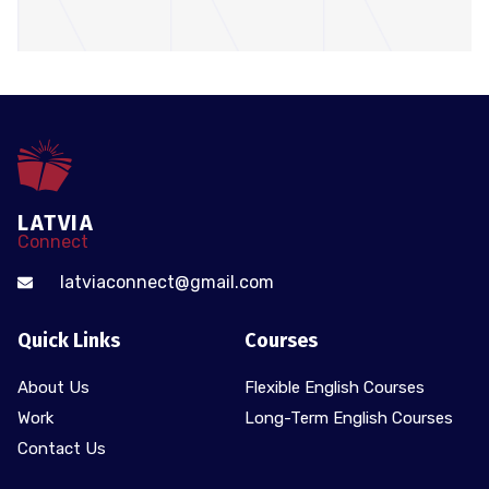
LATVIA
Connect
latviaconnect@gmail.com
Quick Links
Courses
About Us
Flexible English Courses
Work
Long-Term English Courses
Contact Us