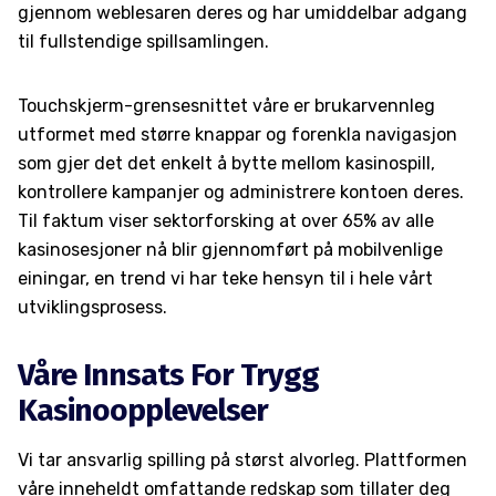
gjennom weblesaren deres og har umiddelbar adgang
til fullstendige spillsamlingen.
Touchskjerm-grensesnittet våre er brukarvennleg
utformet med større knappar og forenkla navigasjon
som gjer det det enkelt å bytte mellom kasinospill,
kontrollere kampanjer og administrere kontoen deres.
Til faktum viser sektorforsking at over 65% av alle
kasinosesjoner nå blir gjennomført på mobilvenlige
einingar, en trend vi har teke hensyn til i hele vårt
utviklingsprosess.
Våre Innsats For Trygg
Kasinoopplevelser
Vi tar ansvarlig spilling på størst alvorleg. Plattformen
våre inneheldt omfattande redskap som tillater deg