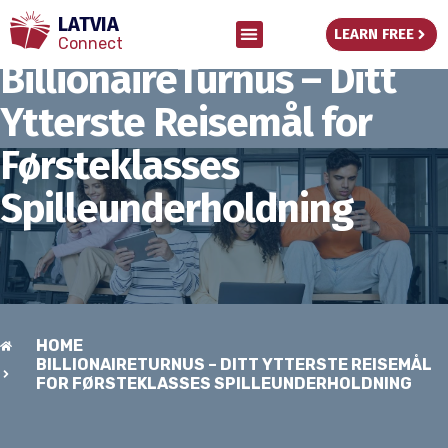
LATVIA
LEARN FREE
Connect
BillionaireTurnus – Ditt
Ytterste Reisemål for
Førsteklasses
Spilleunderholdning
HOME
BILLIONAIRETURNUS – DITT YTTERSTE REISEMÅL
FOR FØRSTEKLASSES SPILLEUNDERHOLDNING