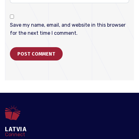
Save my name, email, and website in this browser
for the next time I comment.
LATVIA
Connect