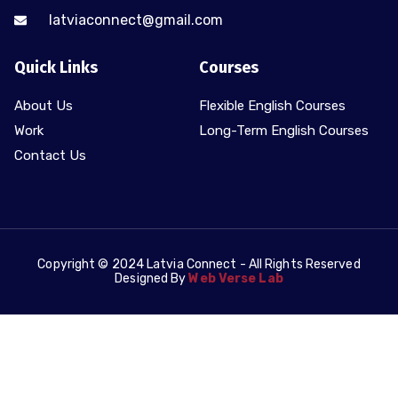
latviaconnect@gmail.com
Quick Links
Courses
About Us
Flexible English Courses
Work
Long-Term English Courses
Contact Us
Copyright © 2024 Latvia Connect - All Rights Reserved
Designed By
Web Verse Lab