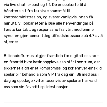
via live chat, e-post og tlf. De er opplærte til å
håndtere alt fra tekniske spørsmål til
kontoadministrasjon, og svarar vanligvis innan få
minutt. Vi jobbar etter å løse alle henvendingar på
første kontakt, og responsane fra vårt medlemmer
syner en gjennomsnittleg tilfredshetsscore på 4.7 av 5
stjerner.
BillionaireTurnus utgjør framtida for digitalt casino –
en framtid hvor kasinoopplevelsen står i sentrum, der
sikkerhet aldri er et kompromiss, og kor enhver einskild
spelar blir behandla som VIP fra dag éin. Bli med oss i
dag og oppdage kvifor tusenvis av spelarar har vald
oss som sin favoritt spilldestinasjon.