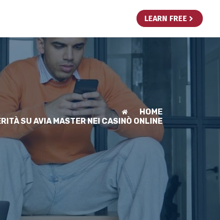
LEARN FREE
HOME
VERITÀ SU AVIA MASTER NEI CASINÒ ONLINE