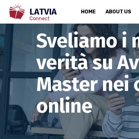
LATVIA
HOME
ABOUT US
Connect
Sveliamo i m
verità su Av
Master nei 
online