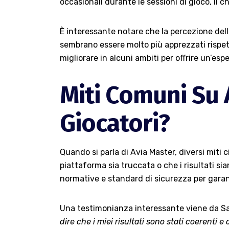
occasionali durante le sessioni di gioco, il 
È interessante notare che la percezione dell’
sembrano essere molto più apprezzati rispet
migliorare in alcuni ambiti per offrire un’e
Miti Comuni Su 
Giocatori?
Quando si parla di Avia Master, diversi miti 
piattaforma sia truccata o che i risultati si
normative e standard di sicurezza per garan
Una testimonianza interessante viene da Sa
dire che i miei risultati sono stati coerenti e 