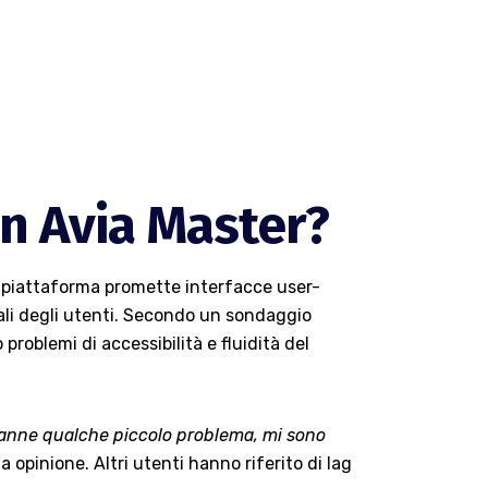
on Avia Master?
a piattaforma promette interfacce user-
ali degli utenti. Secondo un sondaggio
roblemi di accessibilità e fluidità del
 tranne qualche piccolo problema, mi sono
opinione. Altri utenti hanno riferito di lag