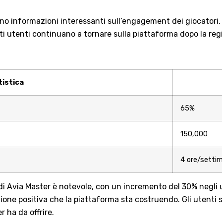
no informazioni interessanti sull’engagement dei giocatori. S
olti utenti continuano a tornare sulla piattaforma dopo la re
tistica
65%
150,000
4 ore/setti
i di Avia Master è notevole, con un incremento del 30% negli u
zione positiva che la piattaforma sta costruendo. Gli utenti 
 ha da offrire.