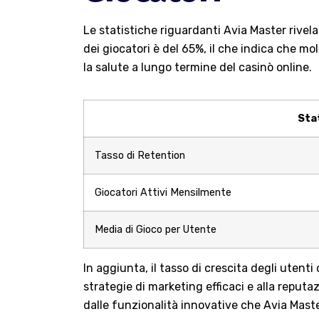
Le statistiche riguardanti Avia Master rivela
dei giocatori è del 65%, il che indica che m
la salute a lungo termine del casinò online.
Sta
Tasso di Retention
Giocatori Attivi Mensilmente
Media di Gioco per Utente
In aggiunta, il tasso di crescita degli utent
strategie di marketing efficaci e alla reputa
dalle funzionalità innovative che Avia Master