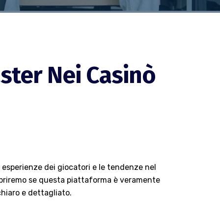
aster Nei Casinò
e esperienze dei giocatori e le tendenze nel
copriremo se questa piattaforma è veramente
chiaro e dettagliato.