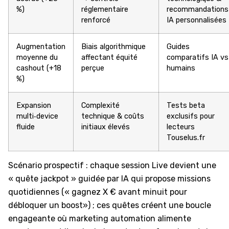
%)
réglementaire
recommandations
renforcé
IA personnalisées
Augmentation
Biais algorithmique
Guides
moyenne du
affectant équité
comparatifs IA vs
cashout (+18
perçue
humains
%)
Expansion
Complexité
Tests beta
multi‑device
technique & coûts
exclusifs pour
fluide
initiaux élevés
lecteurs
Touselus.fr
Scénario prospectif : chaque session Live devient une
« quête jackpot » guidée par IA qui propose missions
quotidiennes (« gagnez X € avant minuit pour
débloquer un boost») ; ces quêtes créent une boucle
engageante où marketing automation alimente