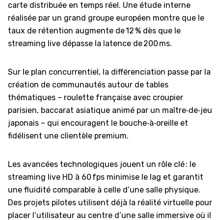
carte distribuée en temps réel. Une étude interne
réalisée par un grand groupe européen montre que le
taux de rétention augmente de 12 % dès que le
streaming live dépasse la latence de 200 ms.
Sur le plan concurrentiel, la différenciation passe par la
création de communautés autour de tables
thématiques – roulette française avec croupier
parisien, baccarat asiatique animé par un maître‑de‑jeu
japonais – qui encouragent le bouche‑à‑oreille et
fidélisent une clientèle premium.
Les avancées technologiques jouent un rôle clé : le
streaming live HD à 60 fps minimise le lag et garantit
une fluidité comparable à celle d’une salle physique.
Des projets pilotes utilisent déjà la réalité virtuelle pour
placer l’utilisateur au centre d’une salle immersive où il