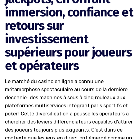
immersion, confiance et
retours sur
investissement
supérieurs pour joueurs
et opérateurs
Le marché du casino en ligne a connu une
métamorphose spectaculaire au cours de la dernière
décennie : des machines à sous à cinq rouleaux aux
plateformes multiservices intégrant paris sportifs et
poker ! Cette diversification a poussé les opérateurs à
chercher des leviers différenciateurs capables d’attirer
des joueurs toujours plus exigeants. C’est dans ce
contexte que les jeux en direct ont émergé comme un