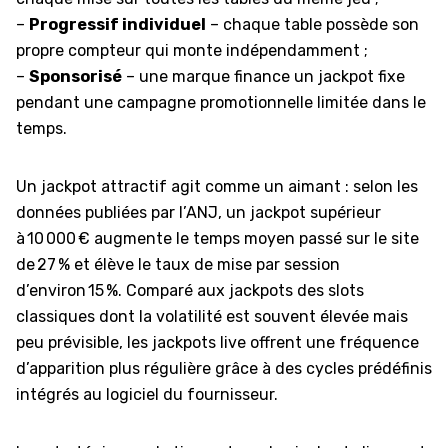
–
Progressif individuel
– chaque table possède son
propre compteur qui monte indépendamment ;
–
Sponsorisé
– une marque finance un jackpot fixe
pendant une campagne promotionnelle limitée dans le
temps.
Un jackpot attractif agit comme un aimant : selon les
données publiées par l’ANJ, un jackpot supérieur
à 10 000 € augmente le temps moyen passé sur le site
de 27 % et élève le taux de mise par session
d’environ 15 %. Comparé aux jackpots des slots
classiques dont la volatilité est souvent élevée mais
peu prévisible, les jackpots live offrent une fréquence
d’apparition plus régulière grâce à des cycles prédéfinis
intégrés au logiciel du fournisseur.