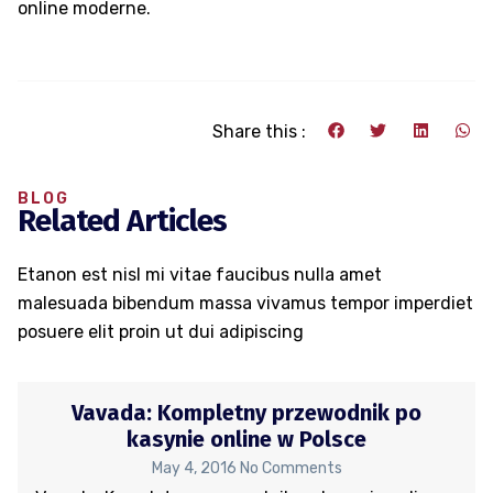
online moderne.
Share this :
BLOG
Related Articles
Etanon est nisl mi vitae faucibus nulla amet
malesuada bibendum massa vivamus tempor imperdiet
posuere elit proin ut dui adipiscing
Vavada: Kompletny przewodnik po
kasynie online w Polsce
May 4, 2016
No Comments