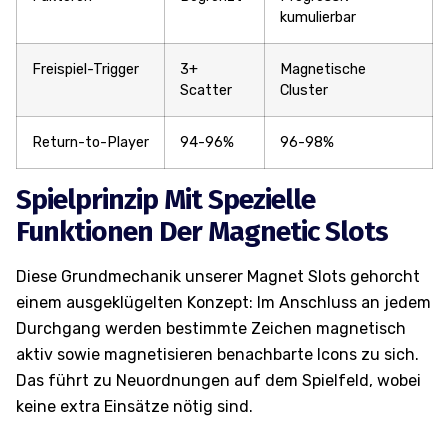
kumulierbar
Freispiel-Trigger
3+
Magnetische
Scatter
Cluster
Return-to-Player
94-96%
96-98%
Spielprinzip Mit Spezielle
Funktionen Der Magnetic Slots
Diese Grundmechanik unserer Magnet Slots gehorcht
einem ausgeklügelten Konzept: Im Anschluss an jedem
Durchgang werden bestimmte Zeichen magnetisch
aktiv sowie magnetisieren benachbarte Icons zu sich.
Das führt zu Neuordnungen auf dem Spielfeld, wobei
keine extra Einsätze nötig sind.