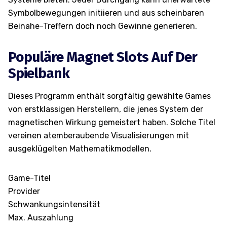
Symbolbewegungen initiieren und aus scheinbaren
Beinahe-Treffern doch noch Gewinne generieren.
Populäre Magnet Slots Auf Der
Spielbank
Dieses Programm enthält sorgfältig gewählte Games
von erstklassigen Herstellern, die jenes System der
magnetischen Wirkung gemeistert haben. Solche Titel
vereinen atemberaubende Visualisierungen mit
ausgeklügelten Mathematikmodellen.
Game-Titel
Provider
Schwankungsintensität
Max. Auszahlung