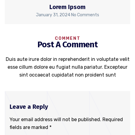
Lorem Ipsom
January 31, 2024
No Comments
COMMENT
Post A Comment
Duis aute irure dolor in reprehenderit in voluptate velit
esse cillum dolore eu fugiat nulla pariatur. Excepteur
sint occaecat cupidatat non proident sunt
Leave a Reply
Your email address will not be published.
Required
fields are marked
*