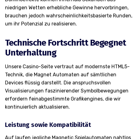
niedrigen Wetten erhebliche Gewinne hervorbringen,
brauchen jedoch wahrscheinlichkeitsbasierte Runden,
um ihr Potenzial zu realisieren.
Technische Fortschritt Begegnet
Unterhaltung
Unsere Casino-Seite vertraut auf modernste HTML5-
Technik, die Magnet Automaten auf sämtlichen
Devices flüssig darstellt. Die anspruchsvollen
Visualisierungen faszinierender Symbolbewegungen
erfordern feinabgestimmte Grafikengines, die wir
kontinuierlich aktualisieren.
Leistung sowie Kompatibilität
Auf laufen jegliche Magnetic Spielautomaten nahtlos