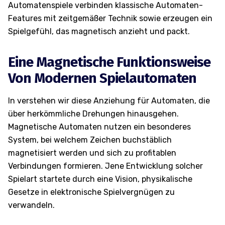
Automatenspiele verbinden klassische Automaten-
Features mit zeitgemäßer Technik sowie erzeugen ein
Spielgefühl, das magnetisch anzieht und packt.
Eine Magnetische Funktionsweise
Von Modernen Spielautomaten
In verstehen wir diese Anziehung für Automaten, die
über herkömmliche Drehungen hinausgehen.
Magnetische Automaten nutzen ein besonderes
System, bei welchem Zeichen buchstäblich
magnetisiert werden und sich zu profitablen
Verbindungen formieren. Jene Entwicklung solcher
Spielart startete durch eine Vision, physikalische
Gesetze in elektronische Spielvergnügen zu
verwandeln.