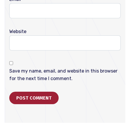
Website
Save my name, email, and website in this browser
for the next time I comment.