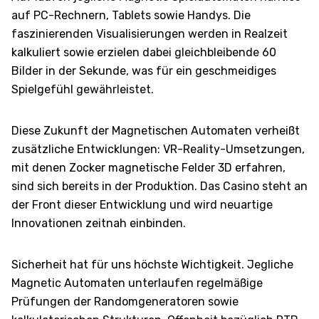
auf PC-Rechnern, Tablets sowie Handys. Die
faszinierenden Visualisierungen werden in Realzeit
kalkuliert sowie erzielen dabei gleichbleibende 60
Bilder in der Sekunde, was für ein geschmeidiges
Spielgefühl gewährleistet.
Diese Zukunft der Magnetischen Automaten verheißt
zusätzliche Entwicklungen: VR-Reality-Umsetzungen,
mit denen Zocker magnetische Felder 3D erfahren,
sind sich bereits in der Produktion. Das Casino steht an
der Front dieser Entwicklung und wird neuartige
Innovationen zeitnah einbinden.
Sicherheit hat für uns höchste Wichtigkeit. Jegliche
Magnetic Automaten unterlaufen regelmäßige
Prüfungen der Randomgeneratoren sowie