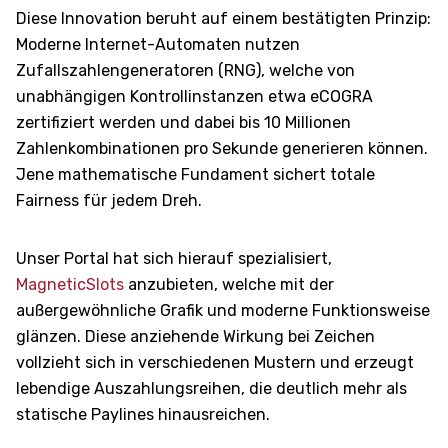
Diese Innovation beruht auf einem bestätigten Prinzip:
Moderne Internet-Automaten nutzen
Zufallszahlengeneratoren (RNG), welche von
unabhängigen Kontrollinstanzen etwa eCOGRA
zertifiziert werden und dabei bis 10 Millionen
Zahlenkombinationen pro Sekunde generieren können.
Jene mathematische Fundament sichert totale
Fairness für jedem Dreh.
Unser Portal hat sich hierauf spezialisiert,
MagneticSlots
anzubieten, welche mit der
außergewöhnliche Grafik und moderne Funktionsweise
glänzen. Diese anziehende Wirkung bei Zeichen
vollzieht sich in verschiedenen Mustern und erzeugt
lebendige Auszahlungsreihen, die deutlich mehr als
statische Paylines hinausreichen.