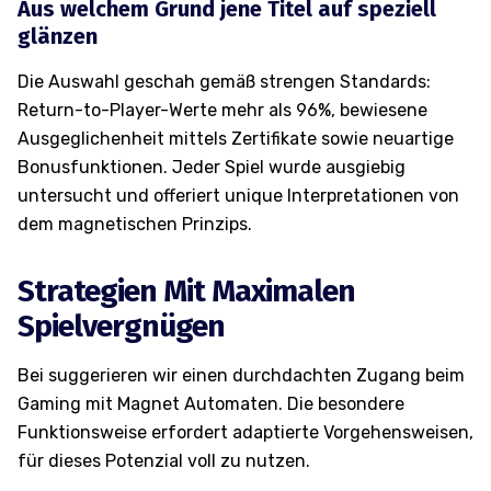
Aus welchem Grund jene Titel auf speziell
glänzen
Die Auswahl geschah gemäß strengen Standards:
Return-to-Player-Werte mehr als 96%, bewiesene
Ausgeglichenheit mittels Zertifikate sowie neuartige
Bonusfunktionen. Jeder Spiel wurde ausgiebig
untersucht und offeriert unique Interpretationen von
dem magnetischen Prinzips.
Strategien Mit Maximalen
Spielvergnügen
Bei suggerieren wir einen durchdachten Zugang beim
Gaming mit Magnet Automaten. Die besondere
Funktionsweise erfordert adaptierte Vorgehensweisen,
für dieses Potenzial voll zu nutzen.