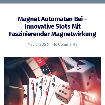
Magnet Automaten Bei –
Innovative Slots Mit
Faszinierender Magnetwirkung
May 7, 2026
No Comments