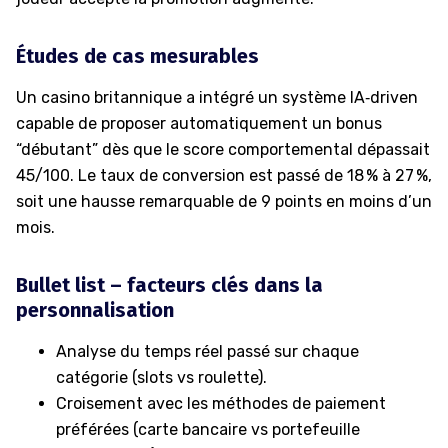
Études de cas mesurables
Un casino britannique a intégré un système IA‑driven
capable de proposer automatiquement un bonus
“débutant” dès que le score comportemental dépassait
45/100. Le taux de conversion est passé de 18 % à 27 %,
soit une hausse remarquable de 9 points en moins d’un
mois.
Bullet list – facteurs clés dans la
personnalisation
Analyse du temps réel passé sur chaque
catégorie (slots vs roulette).
Croisement avec les méthodes de paiement
préférées (carte bancaire vs portefeuille