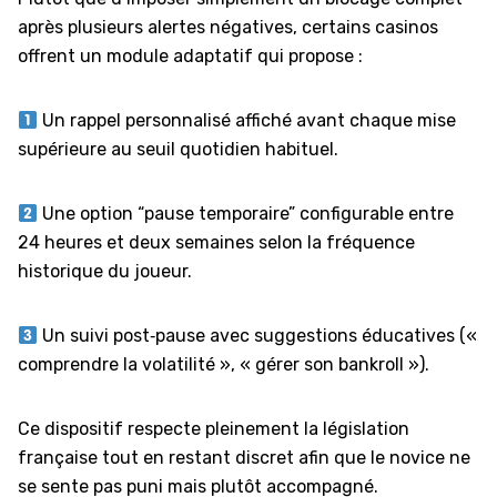
après plusieurs alertes négatives, certains casinos
offrent un module adaptatif qui propose :
Un rappel personnalisé affiché avant chaque mise
supérieure au seuil quotidien habituel.
Une option “pause temporaire” configurable entre
24 heures et deux semaines selon la fréquence
historique du joueur.
Un suivi post‑pause avec suggestions éducatives («
comprendre la volatilité », « gérer son bankroll »).
Ce dispositif respecte pleinement la législation
française tout en restant discret afin que le novice ne
se sente pas puni mais plutôt accompagné.