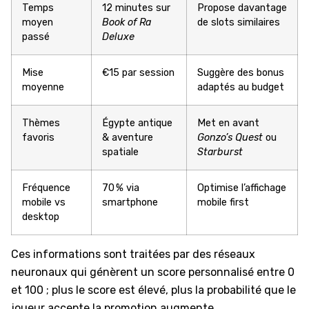
Temps
12 minutes sur
Propose davantage
moyen
Book of Ra
de slots similaires
passé
Deluxe
Mise
€15 par session
Suggère des bonus
moyenne
adaptés au budget
Thèmes
Égypte antique
Met en avant
favoris
& aventure
Gonzo’s Quest
ou
spatiale
Starburst
Fréquence
70 % via
Optimise l’affichage
mobile vs
smartphone
mobile first
desktop
Ces informations sont traitées par des réseaux
neuronaux qui génèrent un score personnalisé entre 0
et 100 ; plus le score est élevé, plus la probabilité que le
joueur accepte la promotion augmente.