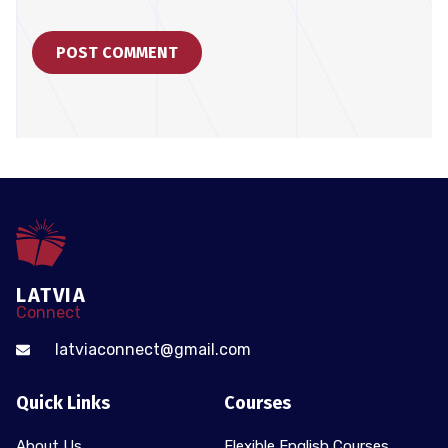
LATVIA
Connect
latviaconnect@gmail.com
Quick Links
Courses
About Us
Flexible English Courses