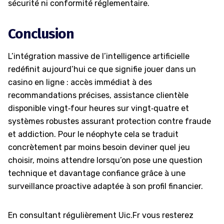
sécurité ni conformité réglementaire.
Conclusion
L’intégration massive de l’intelligence artificielle
redéfinit aujourd’hui ce que signifie jouer dans un
casino en ligne : accès immédiat à des
recommandations précises, assistance clientèle
disponible vingt‑four heures sur vingt‑quatre et
systèmes robustes assurant protection contre fraude
et addiction. Pour le néophyte cela se traduit
concrètement par moins besoin deviner quel jeu
choisir, moins attendre lorsqu’on pose une question
technique et davantage confiance grâce à une
surveillance proactive adaptée à son profil financier.
En consultant régulièrement Uic.Fr vous resterez