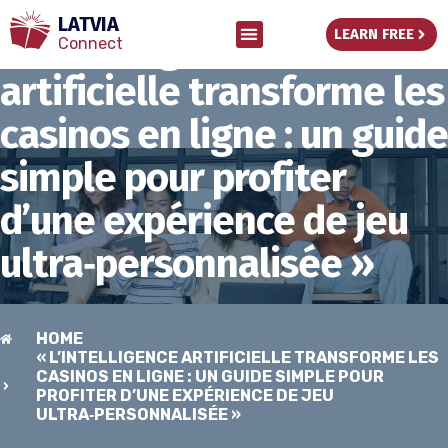
LATVIA
LEARN FREE
« L’Intelligence
Connect
artificielle transforme les
casinos en ligne : un guide
simple pour profiter
d’une expérience de jeu
ultra‑personnalisée »
HOME
« L’INTELLIGENCE ARTIFICIELLE TRANSFORME LES
CASINOS EN LIGNE : UN GUIDE SIMPLE POUR
PROFITER D’UNE EXPÉRIENCE DE JEU
ULTRA‑PERSONNALISÉE »