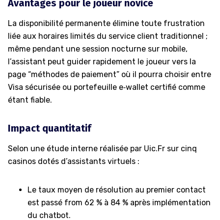
Avantages pour le joueur novice
La disponibilité permanente élimine toute frustration
liée aux horaires limités du service client traditionnel ;
même pendant une session nocturne sur mobile,
l’assistant peut guider rapidement le joueur vers la
page “méthodes de paiement” où il pourra choisir entre
Visa sécurisée ou portefeuille e‑wallet certifié comme
étant fiable.
Impact quantitatif
Selon une étude interne réalisée par Uic.Fr sur cinq
casinos dotés d’assistants virtuels :
Le taux moyen de résolution au premier contact
est passé from 62 % à 84 % après implémentation
du chatbot.