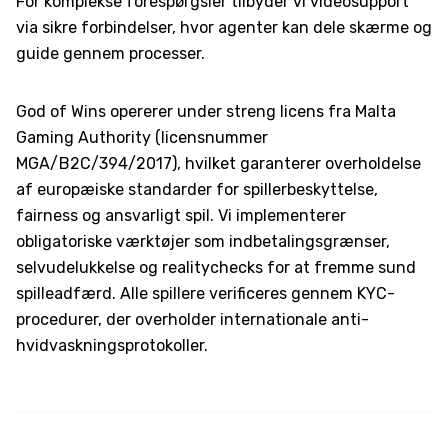
For komplekse forespørgsler tilbyder vi videosupport
via sikre forbindelser, hvor agenter kan dele skærme og
guide gennem processer.
God of Wins opererer under streng licens fra Malta
Gaming Authority (licensnummer
MGA/B2C/394/2017), hvilket garanterer overholdelse
af europæiske standarder for spillerbeskyttelse,
fairness og ansvarligt spil. Vi implementerer
obligatoriske værktøjer som indbetalingsgrænser,
selvudelukkelse og realitychecks for at fremme sund
spilleadfærd. Alle spillere verificeres gennem KYC-
procedurer, der overholder internationale anti-
hvidvaskningsprotokoller.