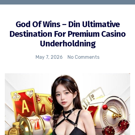
God Of Wins – Din Ultimative
Destination For Premium Casino
Underholdning
May 7, 2026
No Comments