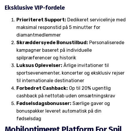
Eksklusive VIP-fordele
Prioriteret Support:
Dedikeret servicelinje med
maksimal responstid på 5 minutter for
diamantmedlemmer
Skræddersyede Bonustilbud:
Personaliserede
kampagner baseret på individuelle
spilpræferencer og historik
Luksus Oplevelser:
Årlige invitationer til
sportsevenementer, koncerter og eksklusiv rejser
til internationale destinationer
Forbedret Cashback:
Op til 20% ugentlig
cashback på nettotab uden omsætningskrav
Fødselsdagsbonusser:
Særlige gaver og
bonuspakker leveret automatisk på din
fødselsdag
Mobiloptimeret Platform For Spil