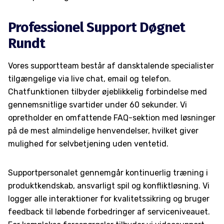
Professionel Support Døgnet
Rundt
Vores supportteam består af dansktalende specialister
tilgængelige via live chat, email og telefon.
Chatfunktionen tilbyder øjeblikkelig forbindelse med
gennemsnitlige svartider under 60 sekunder. Vi
opretholder en omfattende FAQ-sektion med løsninger
på de mest almindelige henvendelser, hvilket giver
mulighed for selvbetjening uden ventetid.
Supportpersonalet gennemgår kontinuerlig træning i
produktkendskab, ansvarligt spil og konfliktløsning. Vi
logger alle interaktioner for kvalitetssikring og bruger
feedback til løbende forbedringer af serviceniveauet.