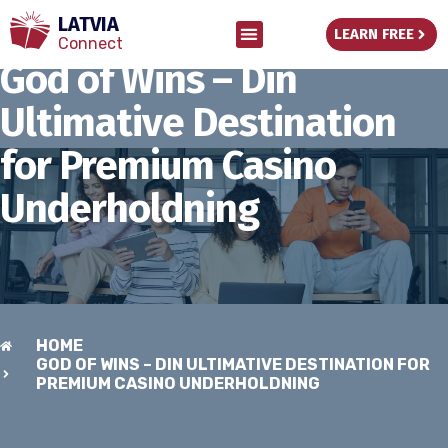
LATVIA
LEARN FREE
Connect
God of Wins – Din
Ultimative Destination
for Premium Casino
Underholdning
HOME
GOD OF WINS – DIN ULTIMATIVE DESTINATION FOR
PREMIUM CASINO UNDERHOLDNING