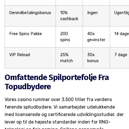
Genindbetalingsbonus
10%
Ingen
Ugentli
cashback
Free Spins Pakke
200
40x
14 dage
spins
gevinster
VIP Reload
25%
30x
7 dage
match
bonus
Omfattende Spilportefolje Fra
Topudbydere
Vores casino rummer over 3.500 titler fra verdens
førende spiludbydere. Vi samarbejder udelukkende
med licenserede og certificerede udviklingsstudier, der
lever op til de højeste standarder inden for RNG-