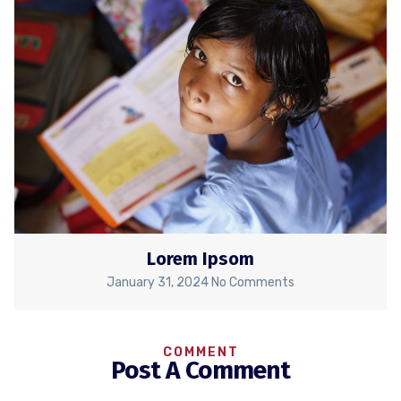
Lorem Ipsom
January 31, 2024
No Comments
COMMENT
Post A Comment