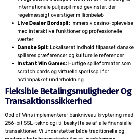
internationale puljespil med gevinster, der
regelmæssigt overstiger millionbeløb
Live Dealer Bordspil:
Immersiv casino-oplevelse
med interaktive funktioner og professionelle
værter
Danske Spil:
Lokaliseret indhold tilpasset danske
spilleres præferencer og kulturelle referencer
Instant Win Games:
Hurtige spilleformater som
scratch cards og virtuelle sportsspil for
actionpakket underholdning
Fleksible Betalingsmuligheder Og
Transaktionssikkerhed
God of Wins implementerer bankniveau kryptering med
256-bit SSL-teknologi til beskyttelse af alle finansielle
transaktioner. Vi understøtter både traditionelle og