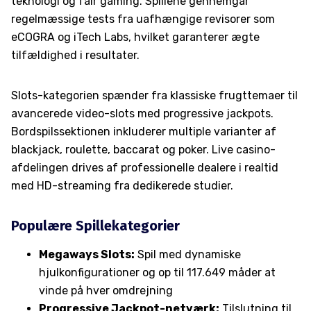
teknologi og fair gaming. Spillene gennemgår
regelmæssige tests fra uafhængige revisorer som
eCOGRA og iTech Labs, hvilket garanterer ægte
tilfældighed i resultater.
Slots-kategorien spænder fra klassiske frugttemaer til
avancerede video-slots med progressive jackpots.
Bordspilssektionen inkluderer multiple varianter af
blackjack, roulette, baccarat og poker. Live casino-
afdelingen drives af professionelle dealere i realtid
med HD-streaming fra dedikerede studier.
Populære Spillekategorier
Megaways Slots:
Spil med dynamiske
hjulkonfigurationer og op til 117.649 måder at
vinde på hver omdrejning
Progressive Jackpot-netværk:
Tilslutning til