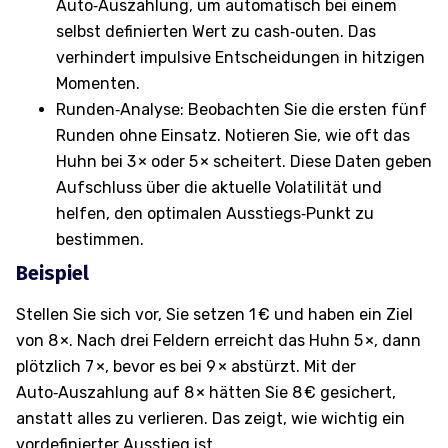
Auto‑Auszahlung, um automatisch bei einem
selbst definierten Wert zu cash‑outen. Das
verhindert impulsive Entscheidungen in hitzigen
Momenten.
Runden‑Analyse: Beobachten Sie die ersten fünf
Runden ohne Einsatz. Notieren Sie, wie oft das
Huhn bei 3 × oder 5 × scheitert. Diese Daten geben
Aufschluss über die aktuelle Volatilität und
helfen, den optimalen Ausstiegs‑Punkt zu
bestimmen.
Beispiel
Stellen Sie sich vor, Sie setzen 1 € und haben ein Ziel
von 8 ×. Nach drei Feldern erreicht das Huhn 5 ×, dann
plötzlich 7 ×, bevor es bei 9 × abstürzt. Mit der
Auto‑Auszahlung auf 8 × hätten Sie 8 € gesichert,
anstatt alles zu verlieren. Das zeigt, wie wichtig ein
vordefinierter Ausstieg ist.