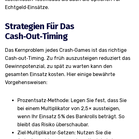
Echtgeld‑Einsätze.
Strategien Für Das
Cash‑out‑Timing
Das Kernproblem jedes Crash‑Games ist das richtige
Cash‑out‑Timing. Zu früh auszusteigen reduziert das
Gewinnpotenzial, zu spät zu warten kann den
gesamten Einsatz kosten. Hier einige bewährte
Vorgehensweisen:
Prozentsatz‑Methode: Legen Sie fest, dass Sie
bei einem Multiplikator von 2,5 × aussteigen,
wenn Ihr Einsatz 5 % des Bankrolls beträgt. So
bleibt das Risiko überschaubar.
Ziel‑Multiplikator‑Setzen: Nutzen Sie die