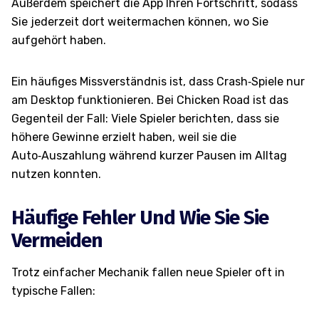
Außerdem speichert die App Ihren Fortschritt, sodass
Sie jederzeit dort weitermachen können, wo Sie
aufgehört haben.
Ein häufiges Missverständnis ist, dass Crash‑Spiele nur
am Desktop funktionieren. Bei Chicken Road ist das
Gegenteil der Fall: Viele Spieler berichten, dass sie
höhere Gewinne erzielt haben, weil sie die
Auto‑Auszahlung während kurzer Pausen im Alltag
nutzen konnten.
Häufige Fehler Und Wie Sie Sie
Vermeiden
Trotz einfacher Mechanik fallen neue Spieler oft in
typische Fallen: