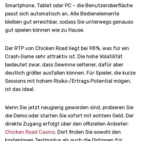
Smartphone, Tablet oder PC – die Benutzeroberfläche
passt sich automatisch an. Alle Bedienelemente
bleiben gut erreichbar, sodass Sie unterwegs genauso
gut spielen können wie zu Hause.
Der RTP von Chicken Road liegt bei 98 %, was für ein
Crash‑Game sehr attraktiv ist. Die hohe Volatilität
bedeutet zwar, dass Gewinne seltener, dafür aber
deutlich größer ausfallen können. Für Spieler, die kurze
Sessions mit hohem Risiko‑/Ertrags‑Potential mögen,
ist das ideal.
Wenn Sie jetzt neugierig geworden sind, probieren Sie
die Demo oder starten Sie sofort mit echtem Geld. Der
direkte Zugang erfolgt über den offiziellen Anbieter:
Chicken Road Casino
. Dort finden Sie sowohl den
kostenlosen Testmodus als auch die Optionen für