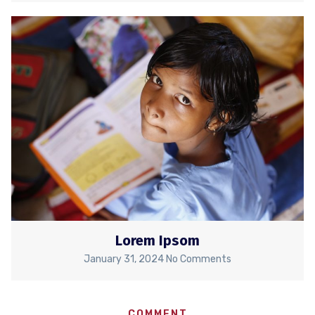
Lorem Ipsom
January 31, 2024
No Comments
COMMENT