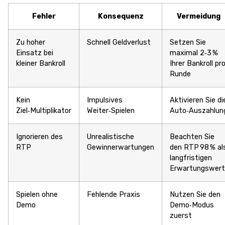
Fehler
Konsequenz
Vermeidung
Zu hoher
Schnell Geldverlust
Setzen Sie
Einsatz bei
maximal 2‑3 %
kleiner Bankroll
Ihrer Bankroll pr
Runde
Kein
Impulsives
Aktivieren Sie di
Ziel‑Multiplikator
Weiter‑Spielen
Auto‑Auszahlun
Ignorieren des
Unrealistische
Beachten Sie
RTP
Gewinn­erwartungen
den RTP 98 % al
langfristigen
Erwartungswert
Spielen ohne
Fehlende Praxis
Nutzen Sie den
Demo
Demo‑Modus
zuerst