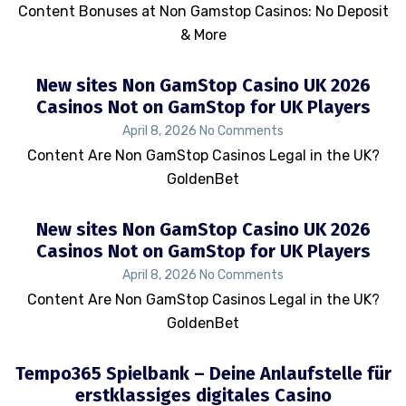
Content Bonuses at Non Gamstop Casinos: No Deposit
& More
New sites Non GamStop Casino UK 2026
Casinos Not on GamStop for UK Players
April 8, 2026
No Comments
Content Are Non GamStop Casinos Legal in the UK?
GoldenBet
New sites Non GamStop Casino UK 2026
Casinos Not on GamStop for UK Players
April 8, 2026
No Comments
Content Are Non GamStop Casinos Legal in the UK?
GoldenBet
Tempo365 Spielbank – Deine Anlaufstelle für
erstklassiges digitales Casino